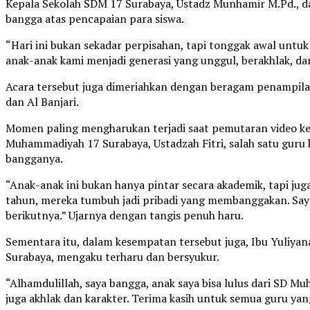
Kepala Sekolah SDM 17 Surabaya, Ustadz Munhamir M.Pd., 
bangga atas pencapaian para siswa.
“Hari ini bukan sekadar perpisahan, tapi tonggak awal untuk
anak-anak kami menjadi generasi yang unggul, berakhlak, da
Acara tersebut juga dimeriahkan dengan beragam penampilan k
dan Al Banjari.
Momen paling mengharukan terjadi saat pemutaran video k
Muhammadiyah 17 Surabaya, Ustadzah Fitri, salah satu guru 
bangganya.
“Anak-anak ini bukan hanya pintar secara akademik, tapi ju
tahun, mereka tumbuh jadi pribadi yang membanggakan. Say
berikutnya.” Ujarnya dengan tangis penuh haru.
Sementara itu, dalam kesempatan tersebut juga, Ibu Yuliyana
Surabaya, mengaku terharu dan bersyukur.
“Alhamdulillah, saya bangga, anak saya bisa lulus dari SD M
juga akhlak dan karakter. Terima kasih untuk semua guru ya