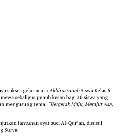
a sukses gelar acara
Akhirussanah
Siswa Kelas 6
timewa sekaligus penuh kesan bagi 36 siswa yang
ngan mengusung tema;
“Bergerak Maju, Merajut Asa,
njutkan lantunan ayat suci Al-Qur’an, disusul
g Surya.