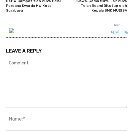
GKHW Competition 2025 Edisi
Siswa, Gema Mutu Fair 2025
Perdana Kwarda HW Kota
Telah Resmi Ditutup oleh
Surabaya
Kepala SMK MUDISA
- Iklan -
LEAVE A REPLY
Comment:
Na