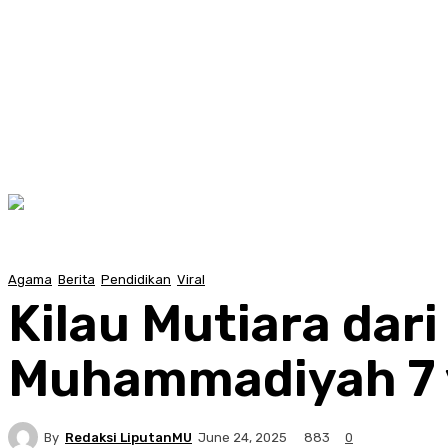
Agama
Berita
Pendidikan
Viral
Kilau Mutiara dar
Muhammadiyah 7 
By
Redaksi LiputanMU
883
June 24, 2025
0