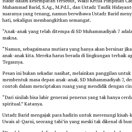
Hadir dalam kesempatan tersebut, Wakil Ketua Pimpinan
Muhammad Barid, S.Ag., M.Pd.I., dan Ustadz Taufik Hidaya
suaranya yang tenang, namun berwibawa Ustadz Barid men
hati, sekaligus membangkitkan semangat.
“Anak-anak yang telah ditempa di SD Muhammadiyah 7 adala
makna.
“Namun, sebagaimana mutiara yang hanya akan bersinar jika 
anak-anak kita. Mereka harus berada di lingkungan terbaik 
Tegasnya.
Pesan ini bukan sekadar nasihat, melainkan panggilan untu
membentuk masa depan anak-anak. SD Muhammadiyah 7, denga
contoh dalam menciptakan ruang yang mendidik dengan cinta,
“Dari sinilah bisa lahir generasi penerus yang tak hanya cerda
spiritual.” Katanya.
Ustadz Barid mengajak para hadirin untuk merenungi kisah-k
Uwais al-Qarni, seorang tabi’in yang meski tak dikenal di bum