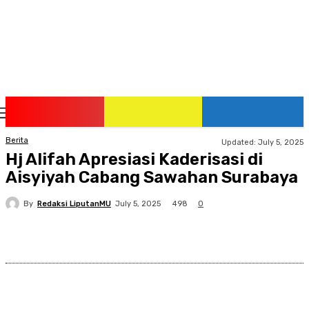
Friday, August 7, 2026
Berita
Updated:
July 5, 2025
Hj Alifah Apresiasi Kaderisasi di
Aisyiyah Cabang Sawahan Surabaya
By
Redaksi LiputanMU
498
July 5, 2025
0