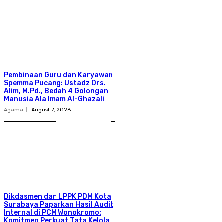
Pembinaan Guru dan Karyawan
Spemma Pucang: Ustadz Drs.
Alim, M.Pd., Bedah 4 Golongan
Manusia Ala Imam Al-Ghazali
Agama
August 7, 2026
Dikdasmen dan LPPK PDM Kota
Surabaya Paparkan Hasil Audit
Internal di PCM Wonokromo:
Komitmen Perkuat Tata Kelola