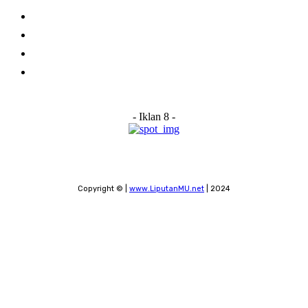
About Us
Advertise With Us
Submit a News Tip
Contact
- Iklan 8 -
Copyright © |
www.LiputanMU.net
| 2024