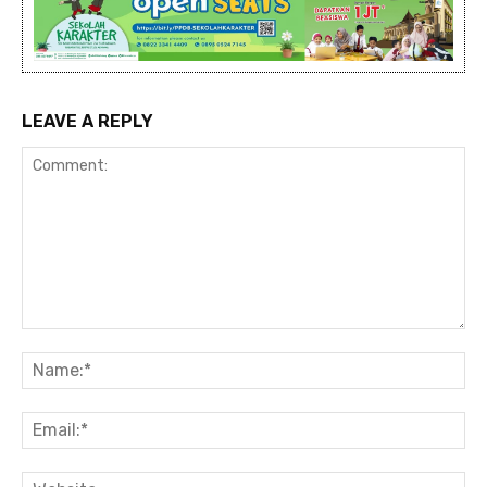
LEAVE A REPLY
Comment:
Na
Ema
Web