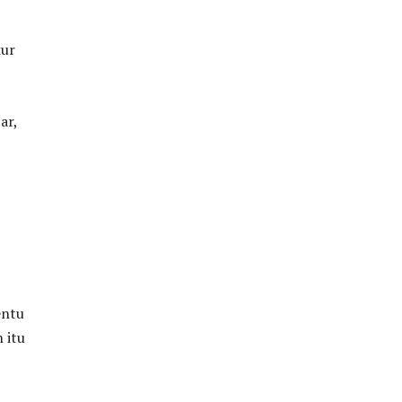
kur
ar,
entu
 itu