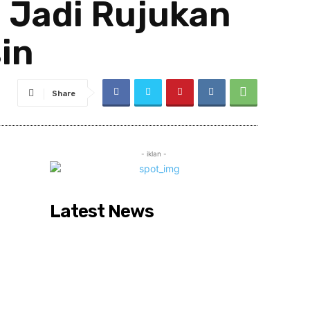
 Jadi Rujukan
in
Share
- iklan -
Latest News