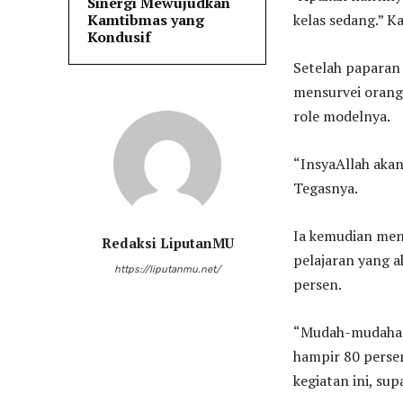
Sinergi Mewujudkan
Kamtibmas yang
kelas sedang.” K
Kondusif
Setelah paparan
mensurvei orang
role modelnya.
“InsyaAllah aka
Tegasnya.
Ia kemudian men
Redaksi LiputanMU
pelajaran yang a
https://liputanmu.net/
persen.
“Mudah-mudahan i
hampir 80 perse
kegiatan ini, sup