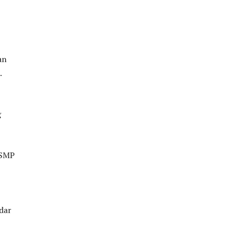
an
.
g
i SMP
dar