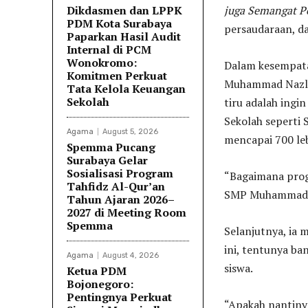
Dikdasmen dan LPPK
juga Semangat P
PDM Kota Surabaya
persaudaraan, da
Paparkan Hasil Audit
Internal di PCM
Wonokromo:
Dalam kesempata
Komitmen Perkuat
Muhammad Nazli, 
Tata Kelola Keuangan
Sekolah
tiru adalah ing
Sekolah seperti
Agama
August 5, 2026
mencapai 700 leb
Spemma Pucang
Surabaya Gelar
Sosialisasi Program
“Bagaimana progr
Tahfidz Al-Qur’an
SMP Muhammadiy
Tahun Ajaran 2026–
2027 di Meeting Room
Spemma
Selanjutnya, ia
ini, tentunya ba
Agama
August 4, 2026
siswa.
Ketua PDM
Bojonegoro:
Pentingnya Perkuat
“Apakah nantiny