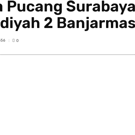
 Pucang Surabaya
iyah 2 Banjarmas
556
0