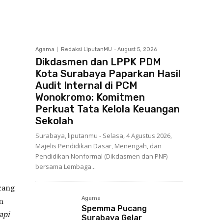
Agama
Redaksi LiputanMU
-
August 5, 2026
Dikdasmen dan LPPK PDM
Kota Surabaya Paparkan Hasil
Audit Internal di PCM
Wonokromo: Komitmen
Perkuat Tata Kelola Keuangan
Sekolah
Surabaya, liputanmu - Selasa, 4 Agustus 2026,
Majelis Pendidikan Dasar, Menengah, dan
Pendidikan Nonformal (Dikdasmen dan PNF)
bersama Lembaga...
cang
Agama
n
Spemma Pucang
api
Surabaya Gelar