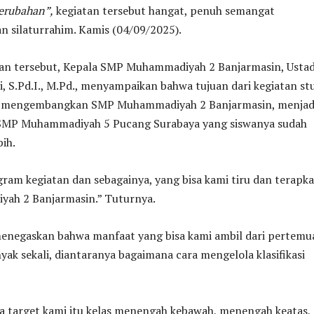
erubahan”,
kegiatan tersebut hangat, penuh semangat
n silaturrahim. Kamis (04/09/2025).
n tersebut, Kepala SMP Muhammadiyah 2 Banjarmasin, Usta
S.Pd.I., M.Pd., menyampaikan bahwa tujuan dari kegiatan st
in mengembangkan SMP Muhammadiyah 2 Banjarmasin, menjad
 SMP Muhammadiyah 5 Pucang Surabaya yang siswanya sudah
ih.
am kegiatan dan sebagainya, yang bisa kami tiru dan terapka
ah 2 Banjarmasin.” Tuturnya.
 menegaskan bahwa manfaat yang bisa kami ambil dari pertemu
nyak sekali, diantaranya bagaimana cara mengelola klasifikasi
a target kami itu kelas menengah kebawah, menengah keatas,