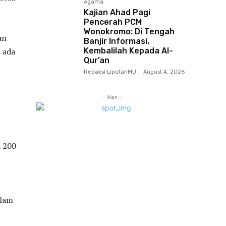
Agama
Kajian Ahad Pagi
Pencerah PCM
Wonokromo: Di Tengah
an
Banjir Informasi,
Kembalilah Kepada Al-
 ada
Qur’an
Redaksi LiputanMU
-
August 4, 2026
- Iklan -
i 200
alam