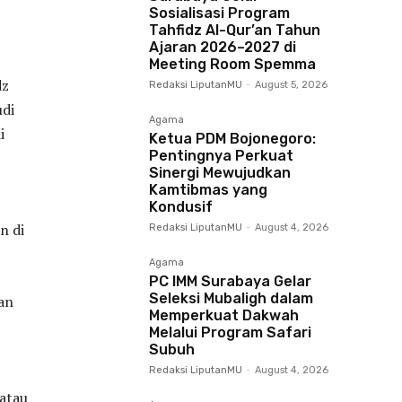
Sosialisasi Program
Tahfidz Al-Qur’an Tahun
Ajaran 2026–2027 di
Meeting Room Spemma
dz
Redaksi LiputanMU
-
August 5, 2026
udi
Agama
i
Ketua PDM Bojonegoro:
Pentingnya Perkuat
Sinergi Mewujudkan
Kamtibmas yang
Kondusif
n di
Redaksi LiputanMU
-
August 4, 2026
Agama
PC IMM Surabaya Gelar
Seleksi Mubaligh dalam
an
Memperkuat Dakwah
Melalui Program Safari
Subuh
Redaksi LiputanMU
-
August 4, 2026
 atau