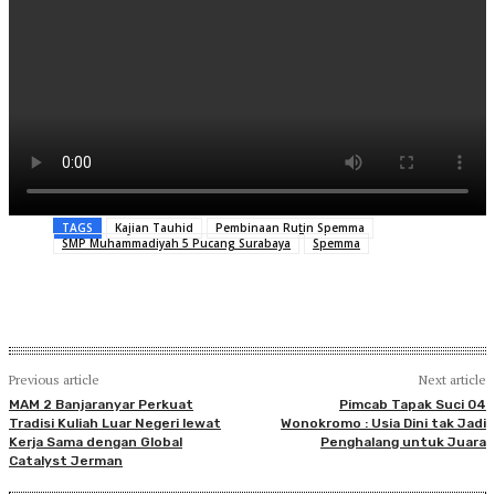
TAGS
Kajian Tauhid
Pembinaan Rutin Spemma
SMP Muhammadiyah 5 Pucang Surabaya
Spemma
Previous article
Next article
MAM 2 Banjaranyar Perkuat
Pimcab Tapak Suci 04
Tradisi Kuliah Luar Negeri lewat
Wonokromo : Usia Dini tak Jadi
Kerja Sama dengan Global
Penghalang untuk Juara
Catalyst Jerman