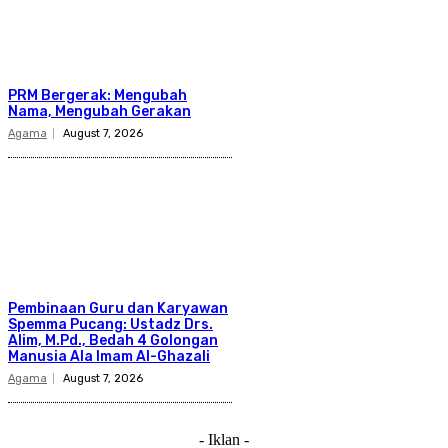
PRM Bergerak: Mengubah
Nama, Mengubah Gerakan
Agama
August 7, 2026
Pembinaan Guru dan Karyawan
Spemma Pucang: Ustadz Drs.
Alim, M.Pd., Bedah 4 Golongan
Manusia Ala Imam Al-Ghazali
Agama
August 7, 2026
- Iklan -