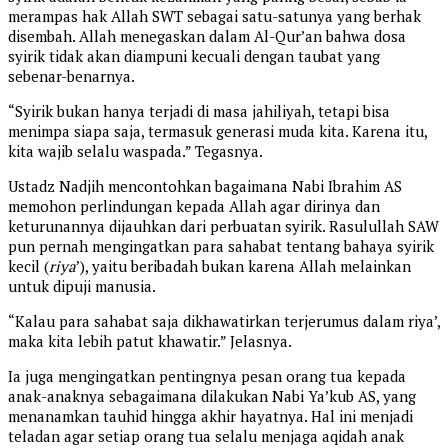
merampas hak Allah SWT sebagai satu-satunya yang berhak
disembah. Allah menegaskan dalam Al-Qur’an bahwa dosa
syirik tidak akan diampuni kecuali dengan taubat yang
sebenar-benarnya.
“Syirik bukan hanya terjadi di masa jahiliyah, tetapi bisa
menimpa siapa saja, termasuk generasi muda kita. Karena itu,
kita wajib selalu waspada.” Tegasnya.
Ustadz Nadjih mencontohkan bagaimana Nabi Ibrahim AS
memohon perlindungan kepada Allah agar dirinya dan
keturunannya dijauhkan dari perbuatan syirik. Rasulullah SAW
pun pernah mengingatkan para sahabat tentang bahaya syirik
kecil (
riya
’), yaitu beribadah bukan karena Allah melainkan
untuk dipuji manusia.
“Kalau para sahabat saja dikhawatirkan terjerumus dalam riya’,
maka kita lebih patut khawatir.” Jelasnya.
Ia juga mengingatkan pentingnya pesan orang tua kepada
anak-anaknya sebagaimana dilakukan Nabi Ya’kub AS, yang
menanamkan tauhid hingga akhir hayatnya. Hal ini menjadi
teladan agar setiap orang tua selalu menjaga aqidah anak