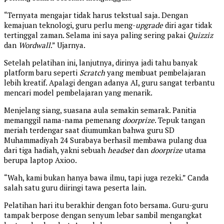
“Ternyata mengajar tidak harus tekstual saja. Dengan
kemajuan teknologi, guru perlu meng-
upgrade
diri agar tidak
tertinggal zaman. Selama ini saya paling sering pakai
Quizziz
dan
Wordwall
.” Ujarnya.
Setelah pelatihan ini, lanjutnya, dirinya jadi tahu banyak
platform baru seperti
Scratch
yang membuat pembelajaran
lebih kreatif. Apalagi dengan adanya AI, guru sangat terbantu
mencari model pembelajaran yang menarik.
Menjelang siang, suasana aula semakin semarak. Panitia
memanggil nama-nama pemenang
doorprize
. Tepuk tangan
meriah terdengar saat diumumkan bahwa guru SD
Muhammadiyah 24 Surabaya berhasil membawa pulang dua
dari tiga hadiah, yakni sebuah
headset
dan
doorprize
utama
berupa laptop Axioo.
“Wah, kami bukan hanya bawa ilmu, tapi juga rezeki.” Canda
salah satu guru diiringi tawa peserta lain.
Pelatihan hari itu berakhir dengan foto bersama. Guru-guru
tampak berpose dengan senyum lebar sambil mengangkat