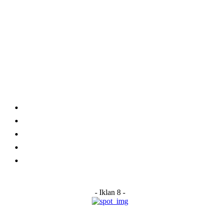
Category
Links
Stay connected
Home
About Us
Advertise With Us
Submit a News Tip
Contact
- Iklan 8 -