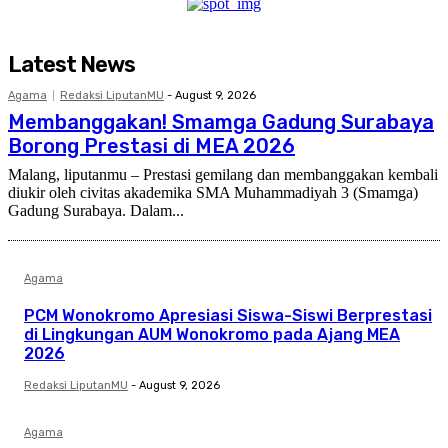
Latest News
Agama
Redaksi LiputanMU
-
August 9, 2026
Membanggakan! Smamga Gadung Surabaya
Borong Prestasi di MEA 2026
Malang, liputanmu – Prestasi gemilang dan membanggakan kembali
diukir oleh civitas akademika SMA Muhammadiyah 3 (Smamga)
Gadung Surabaya. Dalam...
Agama
PCM Wonokromo Apresiasi Siswa-Siswi Berprestasi
di Lingkungan AUM Wonokromo pada Ajang MEA
2026
Redaksi LiputanMU
-
August 9, 2026
Agama