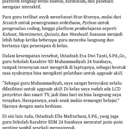
platform lengkap berisi silabus, kurikulum, dan panduan
mengajar interaktif.
Para guru terlihat asyik menelusuri fitur-fiturnya, mulai dari
Scratch
untuk pemrograman sederhana,
Python
untuk
pengenalan coding, hingga platform pembelajaran seperti
Kahoot, Mentimeter
,
Quizziz
, dan
Wordwall
. Suasana menjadi
lebih hidup ketika beberapa guru mencoba langsung dan
bertanya tips penerapan di kelas.
Dalam kesempatan tersebut, Ustadzah Eva Dwi Tanti, S.Pd.,Gr.,
guru Sekolah Karakter SD Muhammadiyah 24 Surabaya,
tampak tersenyum saat mengetik di laptopnya, sebagai bentuk
rasa syukurnya bisa mengikuti pelatihan untuk
upgrade skill
.
“Sebagai guru Muhammadiyah, saya sangat bersyukur selalu
difasilitasi untuk
upgrade skill
. Di kelas saya sudah ada LCD
proyektor dan smart TV, jadi ilmu hari ini bisa langsung saya
terapkan. Harapannya, anak-anak makin semangat belajar.”
Ujarnya dengan mata berbinar.
Di sisi lain Aula, Ustadzah Ella Mafruchani, S.Pd., yang juga
guru Sekolah Karakter SDM 24 Surabaya mencatat poin-poin
penting sambil sesekali mengangguk.