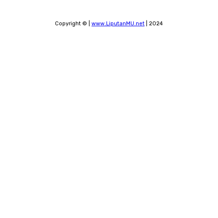
Copyright © |
www.LiputanMU.net
| 2024