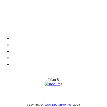
Category
Links
Stay connected
Home
About Us
Advertise With Us
Submit a News Tip
Contact
- Iklan 8 -
Copyright © |
www.LiputanMU.net
| 2024