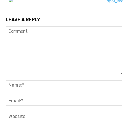
LEAVE A REPLY
Comment:
Na
Ema
Web