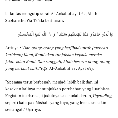
Ia lantas mengutip surat Al-Ankabut ayat 69, Allah
Subhanahu Wa Ta’ala berfirman:
وَا لَّذِيْنَ جَاهَدُوْا فِيْنَا لَنَهْدِيَنَّهُمْ سُبُلَنَا ۗ وَاِ نَّ اللّٰهَ لَمَعَ الْمُحْسِنِيْنَ
Artinya :
“Dan orang-orang yang berjihad untuk (mencari
keridaan) Kami, Kami akan tunjukkan kepada mereka
jalan-jalan Kami. Dan sungguh, Allah beserta orang-orang
yang berbuat baik.”
(QS. Al-‘Ankabut 29: Ayat 69).
“Spemma terus berbenah, menjadi lebih baik dan ini
kesekian kalinya menunjukkan perubahan yang luar biasa.
Kegiatan ini dari segi judulnya saja sudah keren,
Upgrading,
seperti kata pak Misbah, yang loyo, yang lemes semakin
semangat.” Ujarnya.