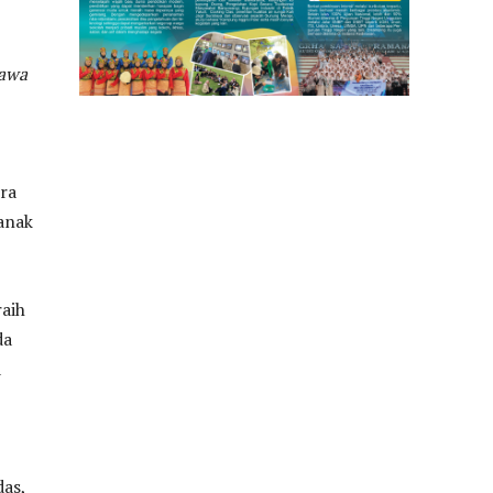
Jawa
ira
anak
aih
da
a
das,