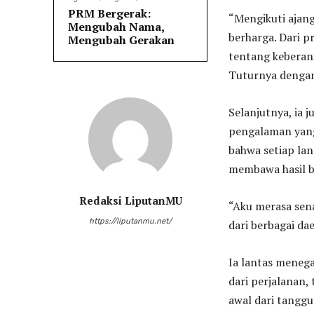
PRM Bergerak:
“Mengikuti ajan
Mengubah Nama,
berharga. Dari p
Mengubah Gerakan
tentang keberani
Tuturnya dengan
Selanjutnya, ia
pengalaman yang
bahwa setiap la
membawa hasil b
Redaksi LiputanMU
“Aku merasa sena
https://liputanmu.net/
dari berbagai da
Ia lantas menega
dari perjalanan,
awal dari tanggu