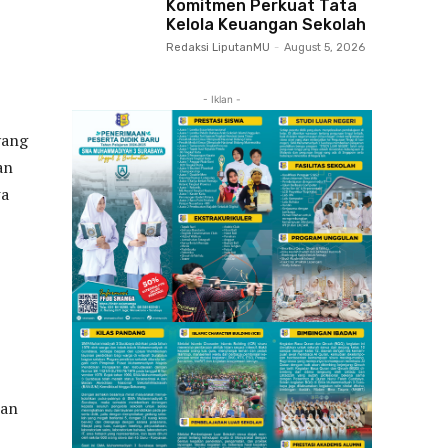
Komitmen Perkuat Tata
Kelola Keuangan Sekolah
Redaksi LiputanMU
-
August 5, 2026
- Iklan -
yang
an
wa
pan