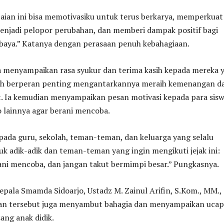
ian ini bisa memotivasiku untuk terus berkarya, memperkuat
, menjadi pelopor perubahan, dan memberi dampak positif bagi
aya.” Katanya dengan perasaan penuh kebahagiaan.
pa menyampaikan rasa syukur dan terima kasih kepada mereka 
ah berperan penting mengantarkannya meraih kemenangan d
t. Ia kemudian menyampaikan pesan motivasi kepada para sis
 lainnya agar berani mencoba.
pada guru, sekolah, teman-teman, dan keluarga yang selalu
 adik-adik dan teman-teman yang ingin mengikuti jejak ini:
rani mencoba, dan jangan takut bermimpi besar.” Pungkasnya.
epala Smamda Sidoarjo, Ustadz M. Zainul Arifin, S.Kom., MM.,
an tersebut juga menyambut bahagia dan menyampaikan uca
ang anak didik.