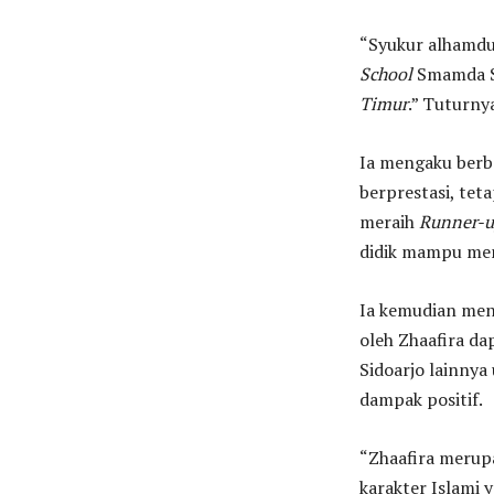
“Syukur alhamdul
School
Smamda Si
Timur
.” Tuturny
Ia mengaku berb
berprestasi, teta
meraih
Runner-u
didik mampu mema
Ia kemudian men
oleh Zhaafira d
Sidoarjo lainnya
dampak positif.
“Zhaafira merupa
karakter Islami y