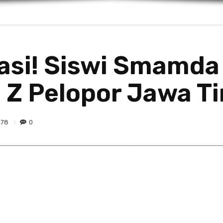
asi! Siswi Smamda
 Z Pelopor Jawa T
478
0