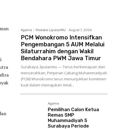
uman
Agama
Redaksi LiputanMU
-
August 7, 2026
PCM Wonokromo Intensifkan
Pengembangan 5 AUM Melalui
Silaturrahim dengan Wakil
Bendahara PWM Jawa Timur
i
utra
Surabaya, liputanmu — Terus berkemajuan dan
mencerahkan, Pimpinan Cabang Muhammadiyah
fira
(PCM) Wonokromo terus menunjukkan komitmen
nyak
kuat dalam memajukan Amal...
Agama
Pemilihan Calon Ketua
dan
Remas SMP
Muhammadiyah 5
Surabaya Periode