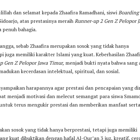
illah dan selamat kepada Zhaafira Ramadhani, siswi
Boarding
doarjo, atas prestasinya meraih
Runner-up 2 Gen Z Pelopor 
a penuh bahagia.
angga, sebab Zhaafira merupakan sosok yang tidak hanya
pi juga memiliki karakter Islami yang kuat. Keberhasilan Zhaaf
p Gen Z Pelopor Jawa Timur,
menjadi bukti nyata bahwa sang 
dukan kecerdasan intelektual, spiritual, dan sosial.
yampaikan harapannya agar prestasi dan pencapaian yang dir
apat menjadi motivasi dan melecut semangat para siswa Smam
 untuk terus mengukir prestasi dan memberikan manfaat sert
kan sosok yang tidak hanya berprestasi, tetapi juga memiliki
ang kuat dibuktikan dengan hafal Al-Qur’an 3 juz, kreatif, cer