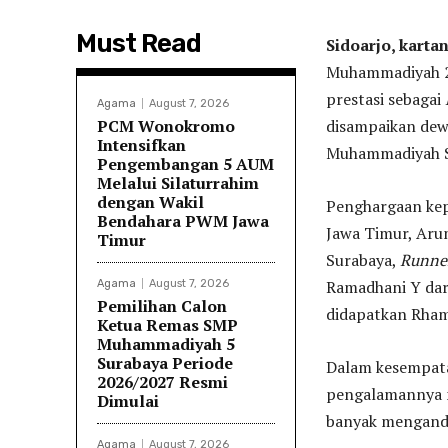
Must Read
Sidoarjo, karta
Muhammadiyah 2 
prestasi sebagai
Agama
August 7, 2026
PCM Wonokromo
disampaikan dewa
Intensifkan
Muhammadiyah Si
Pengembangan 5 AUM
Melalui Silaturrahim
dengan Wakil
Penghargaan kep
Bendahara PWM Jawa
Jawa Timur, Arum
Timur
Surabaya,
Runne
Ramadhani Y dar
Agama
August 7, 2026
Pemilihan Calon
didapatkan Rham
Ketua Remas SMP
Muhammadiyah 5
Surabaya Periode
Dalam kesempata
2026/2027 Resmi
pengalamannya m
Dimulai
banyak mengandu
Agama
August 7, 2026