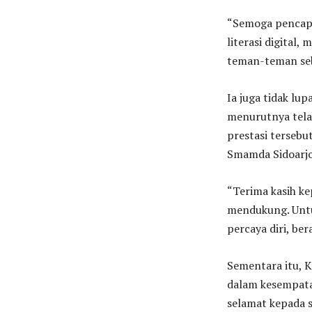
“Semoga pencapa
literasi digital
teman-teman seb
Ia juga tidak lu
menurutnya tel
prestasi tersebu
Smamda Sidoarjo
“Terima kasih ke
mendukung. Untuk
percaya diri, be
Sementara itu, K
dalam kesempat
selamat kepada s