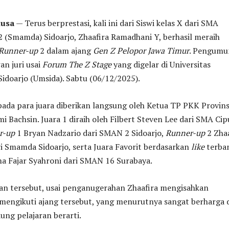
nusa
— Terus berprestasi, kali ini dari Siswi kelas X dari SMA
(Smamda) Sidoarjo, Zhaafira Ramadhani Y, berhasil meraih
Runner-up
2 dalam ajang
Gen Z Pelopor Jawa Timur
. Pengum
n juri usai
Forum The Z Stage
yang digelar di Universitas
doarjo (Umsida). Sabtu (06/12/2025).
ada para juara diberikan langsung oleh Ketua TP PKK Provins
i Bachsin. Juara 1 diraih oleh Filbert Steven Lee dari SMA Cip
r-up
1 Bryan Nadzario dari SMAN 2 Sidoarjo,
Runner-up
2 Zhaa
i Smamda Sidoarjo, serta Juara Favorit berdasarkan
like
terba
a Fajar Syahroni dari SMAN 16 Surabaya.
n tersebut, usai penganugerahan Zhaafira mengisahkan
engikuti ajang tersebut, yang menurutnya sangat berharga 
ng pelajaran berarti.