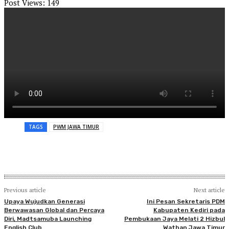
Post Views:
149
TAGS
PWM JAWA TIMUR
Previous article
Next article
Upaya Wujudkan Generasi
Ini Pesan Sekretaris PDM
Berwawasan Global dan Percaya
Kabupaten Kediri pada
Diri, Madtsamuba Launching
Pembukaan Jaya Melati 2 Hizbul
English Club
Wathan Jawa Timur