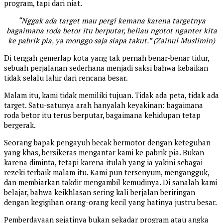
program, tapi dari niat.
“Nggak ada target mau pergi kemana karena targetnya
bagaimana roda betor itu berputar, beliau ngotot nganter kita
ke pabrik pia, ya monggo saja siapa takut.” (Zainul Muslimin)
Di tengah gemerlap kota yang tak pernah benar-benar tidur,
sebuah perjalanan sederhana menjadi saksi bahwa kebaikan
tidak selalu lahir dari rencana besar.
Malam itu, kami tidak memiliki tujuan. Tidak ada peta, tidak ada
target. Satu-satunya arah hanyalah keyakinan: bagaimana
roda betor itu terus berputar, bagaimana kehidupan tetap
bergerak.
Seorang bapak pengayuh becak bermotor dengan keteguhan
yang khas, bersikeras mengantar kami ke pabrik pia. Bukan
karena diminta, tetapi karena itulah yang ia yakini sebagai
rezeki terbaik malam itu. Kami pun tersenyum, mengangguk,
dan membiarkan takdir mengambil kemudinya. Di sanalah kami
belajar, bahwa keikhlasan sering kali berjalan beriringan
dengan kegigihan orang-orang kecil yang hatinya justru besar.
Pemberdayaan sejatinya bukan sekadar program atau angka