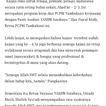
“Kajian Ilmu untuk remaja, pemuda, pelajar, mahasiswa
secara rutin setiap bulan sekali, Ahad ke – 2/ 3. Ini
merupakan program kerja dari PCPM Tambaksari kerjasama
dengan Panti Asuhan YASIIN Surabaya.” Ujar Fajrul Mulk,
Ketua PCPM Tambaksari ini.
Lebih lanjut, ia menegaskan bahwa kajian tersebut sudah
kajian yang ke – 4. Ia juga berharap semoga kajian ini tetap
terlaksana secara istiqomah dan bisa mencetak pemimpin
umat (masyarakat) & bangsa yang profesional &
berintegritas di masa yang akan datang.
“Semoga Allah SWT selalu menambahkan keberkahan
dalam hidup kita, Aamiin.” Pungkasnya.
Sementara itu, Ketua Yayasan YASIIN Surabaya, Ustadz
Moch. Sholeh Syu’udi menyampaikan rasa syukurnya
kepada Allah SWT atas terselenggaranya acara ini. Ia juga