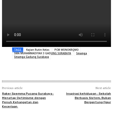
TAGS
Kajian Rutin Kelas
PCM WONOKROMO
SMA MUHAMMADIYAH 3 GADUNG SURABAYA
Smamga
Smamga Gadung Surabaya
Previous article
Next article
Raker Spemma Pucang Surabaya :
Inspirasi kehidupan : Sekolah
Menatap Optimisme dengan
Berbasis Sistem, Bukan
Penuh Kehangatan dan
Bergantung Figur
Keceriaan