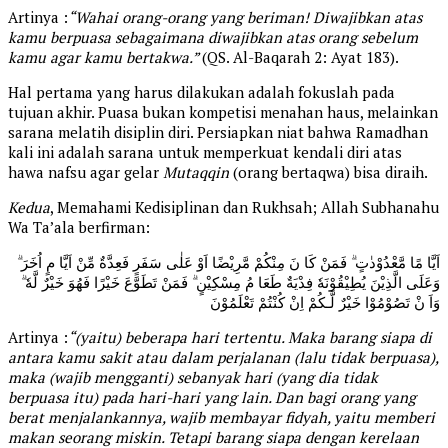
Artinya :
“Wahai orang-orang yang beriman! Diwajibkan atas
kamu berpuasa sebagaimana diwajibkan atas orang sebelum
kamu agar kamu bertakwa.”
(QS. Al-Baqarah 2: Ayat 183).
Hal pertama yang harus dilakukan adalah fokuslah pada
tujuan akhir. Puasa bukan kompetisi menahan haus, melainkan
sarana melatih disiplin diri. Persiapkan niat bahwa Ramadhan
kali ini adalah sarana untuk memperkuat kendali diri atas
hawa nafsu agar gelar
Mutaqqin
(orang bertaqwa) bisa diraih.
Kedua
, Memahami Kedisiplinan dan Rukhsah; Allah Subhanahu
Wa Ta’ala berfirman:
اَيَّا مًا مَّعْدُوْدٰتٍ ۗ فَمَنْ كَا نَ مِنْكُمْ مَّرِيْضًا اَوْ عَلٰى سَفَرٍ فَعِدَّةٌ مِّنْ اَيَّا مٍ اُخَرَ ۗ
وَعَلَى الَّذِيْنَ يُطِيْقُوْنَهٗ فِدْيَةٌ طَعَا مُ مِسْكِيْنٍ ۗ فَمَنْ تَطَوَّعَ خَيْرًا فَهُوَ خَيْرٌ لَّهٗ ۗ
وَاَ نْ تَصُوْمُوْا خَيْرٌ لَّـکُمْ اِنْ كُنْتُمْ تَعْلَمُوْنَ
Artinya :
“(yaitu) beberapa hari tertentu. Maka barang siapa di
antara kamu sakit atau dalam perjalanan (lalu tidak berpuasa),
maka (wajib mengganti) sebanyak hari (yang dia tidak
berpuasa itu) pada hari-hari yang lain. Dan bagi orang yang
berat menjalankannya, wajib membayar fidyah, yaitu memberi
makan seorang miskin. Tetapi barang siapa dengan kerelaan