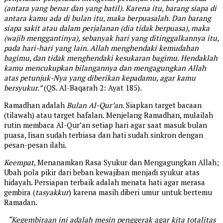
(antara yang benar dan yang batil). Karena itu, barang siapa di
antara kamu ada di bulan itu, maka berpuasalah. Dan barang
siapa sakit atau dalam perjalanan (dia tidak berpuasa), maka
(wajib menggantinya), sebanyak hari yang ditinggalkannya itu,
pada hari-hari yang lain. Allah menghendaki kemudahan
bagimu, dan tidak menghendaki kesukaran bagimu. Hendaklah
kamu mencukupkan bilangannya dan mengagungkan Allah
atas petunjuk-Nya yang diberikan kepadamu, agar kamu
bersyukur.”
(QS. Al-Baqarah 2: Ayat 185).
Ramadhan adalah
Bulan Al-Qur’an
. Siapkan target bacaan
(tilawah) atau target hafalan. Menjelang Ramadhan, mulailah
rutin membaca Al-Qur’an setiap hari agar saat masuk bulan
puasa, lisan sudah terbiasa dan hati sudah sinkron dengan
pesan-pesan ilahi.
Keempat
, Menanamkan Rasa Syukur dan Mengagungkan Allah;
Ubah pola pikir dari beban kewajiban menjadi syukur atas
hidayah. Persiapan terbaik adalah menata hati agar merasa
gembira (
tasyakkur
) karena masih diberi umur untuk bertemu
Ramadan.
“Kegembiraan ini adalah mesin penggerak agar kita totalitas