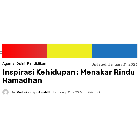
Saturday, August 8, 2026
Agama
Opini
Pendidikan
Updated:
January 31, 2026
Inspirasi Kehidupan : Menakar Rindu
Ramadhan
By
Redaksi LiputanMU
356
January 31, 2026
0