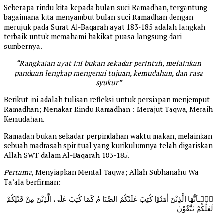
Seberapa rindu kita kepada bulan suci Ramadhan, tergantung
bagaimana kita menyambut bulan suci Ramadhan dengan
merujuk pada Surat Al-Baqarah ayat 183-185 adalah langkah
terbaik untuk memahami hakikat puasa langsung dari
sumbernya.
“Rangkaian ayat ini bukan sekadar perintah, melainkan
panduan lengkap mengenai tujuan, kemudahan, dan rasa
syukur”
Berikut ini adalah tulisan refleksi untuk persiapan menjemput
Ramadhan; Menakar Rindu Ramadhan : Merajut Taqwa, Meraih
Kemudahan.
Ramadan bukan sekadar perpindahan waktu makan, melainkan
sebuah madrasah spiritual yang kurikulumnya telah digariskan
Allah SWT dalam Al-Baqarah 183-185.
Pertama
, Menyiapkan Mental Taqwa; Allah Subhanahu Wa
Ta’ala berfirman:
يٰۤـاَيُّهَا الَّذِيْنَ اٰمَنُوْا كُتِبَ عَلَيْکُمُ الصِّيَا مُ کَمَا كُتِبَ عَلَى الَّذِيْنَ مِنْ قَبْلِکُمْ
لَعَلَّكُمْ تَتَّقُوْنَ