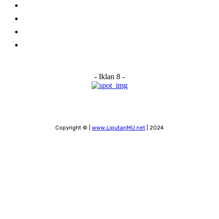
About Us
Advertise With Us
Submit a News Tip
Contact
- Iklan 8 -
Copyright © |
www.LiputanMU.net
| 2024