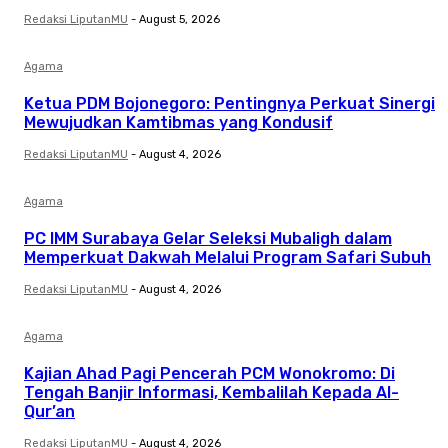
Redaksi LiputanMU
-
August 5, 2026
Agama
Ketua PDM Bojonegoro: Pentingnya Perkuat Sinergi
Mewujudkan Kamtibmas yang Kondusif
Redaksi LiputanMU
-
August 4, 2026
Agama
PC IMM Surabaya Gelar Seleksi Mubaligh dalam
Memperkuat Dakwah Melalui Program Safari Subuh
Redaksi LiputanMU
-
August 4, 2026
Agama
Kajian Ahad Pagi Pencerah PCM Wonokromo: Di
Tengah Banjir Informasi, Kembalilah Kepada Al-
Qur’an
Redaksi LiputanMU
-
August 4, 2026