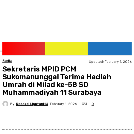
Thursday, August 6, 2026
Berita
Updated:
February 1, 2026
Sekretaris MPID PCM
Sukomanunggal Terima Hadiah
Umrah di Milad ke-58 SD
Muhammadiyah 11 Surabaya
By
Redaksi LiputanMU
351
February 1, 2026
0