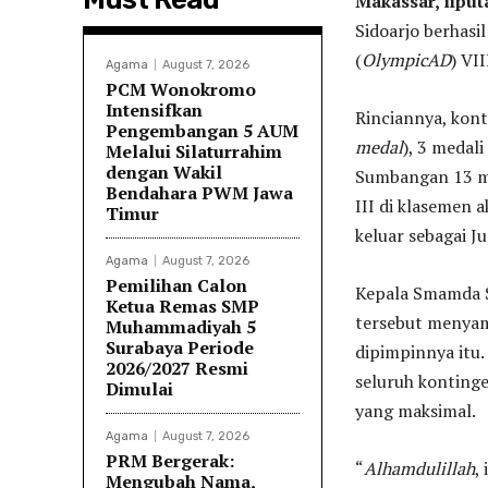
Makassar, lipu
Sidoarjo berhasi
(
OlympicAD
) VI
Agama
August 7, 2026
PCM Wonokromo
Intensifkan
Rinciannya, kon
Pengembangan 5 AUM
medal
), 3 medali
Melalui Silaturrahim
dengan Wakil
Sumbangan 13 me
Bendahara PWM Jawa
III di klasemen 
Timur
keluar sebagai J
Agama
August 7, 2026
Pemilihan Calon
Kepala Smamda Si
Ketua Remas SMP
tersebut menyamp
Muhammadiyah 5
Surabaya Periode
dipimpinnya itu.
2026/2027 Resmi
seluruh konting
Dimulai
yang maksimal.
Agama
August 7, 2026
PRM Bergerak:
“
Alhamdulillah
,
Mengubah Nama,