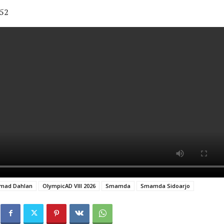
52
hmad Dahlan
OlympicAD VIII 2026
Smamda
Smamda Sidoarjo