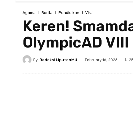
Agama
Berita
Pendidikan
Viral
Keren! Smamda 
OlympicAD VIII
By
Redaksi LiputanMU
2
February 16, 2026