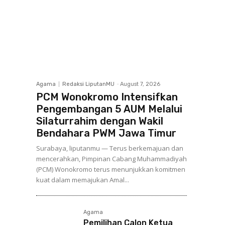
Agama
Redaksi LiputanMU
-
August 7, 2026
PCM Wonokromo Intensifkan
Pengembangan 5 AUM Melalui
Silaturrahim dengan Wakil
Bendahara PWM Jawa Timur
Surabaya, liputanmu — Terus berkemajuan dan
mencerahkan, Pimpinan Cabang Muhammadiyah
(PCM) Wonokromo terus menunjukkan komitmen
kuat dalam memajukan Amal...
Agama
Pemilihan Calon Ketua