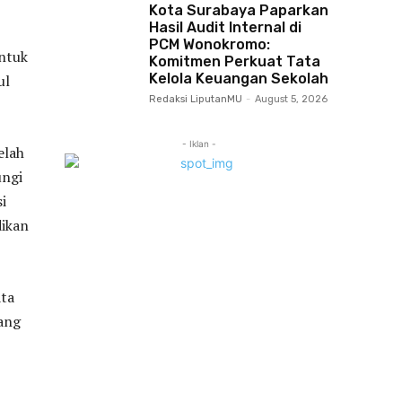
Kota Surabaya Paparkan
Hasil Audit Internal di
PCM Wonokromo:
entuk
Komitmen Perkuat Tata
Kelola Keuangan Sekolah
ul
Redaksi LiputanMU
-
August 5, 2026
- Iklan -
elah
ngi
i
ikan
ata
jang