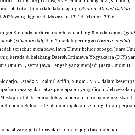
tanmu
– Terus berprestasi, SMA Muhammadiyah 2 (Smamda)
l meraih total 13 medali dalam ajang
Olympic Ahmad Dahlan
II 2026 yang digelar di Makassar, 12-14 Februari 2026.
tingen Smamda berhasil membawa pulang 8 medali emas (
gold
 perak (
silver medal
), dan 2 medali perunggu (
bronze medal
).
dali tersebut membawa Jawa Timur keluar sebagai Juara U
akhir, berada di belakang Daerah Istimewa Yogyakarta (DIY) ya
uara Umum I, serta Jawa Tengah yang menjadi Juara Umum II.
doarjo, Ustadz M. Zainul Arifin, S.Kom., MM., dalam kesemp
aikan rasa syukur atas pencapaian yang diraih oleh sekolah 
 Meskipun tidak semua delegasi meraih juara, ia menegaskan 
en Smamda Sidoarjo telah menunjukkan semangat dan perjua
 ini hasil yang patut disyukuri, dan ini juga bisa menjadi