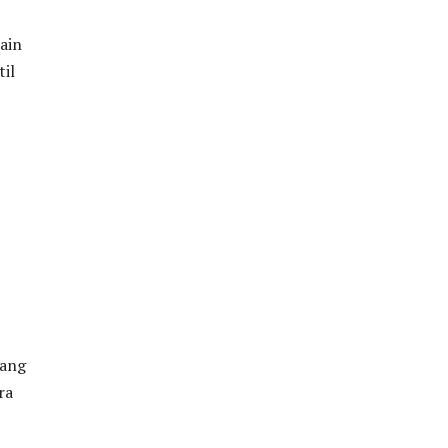
ain
til
nang
ra