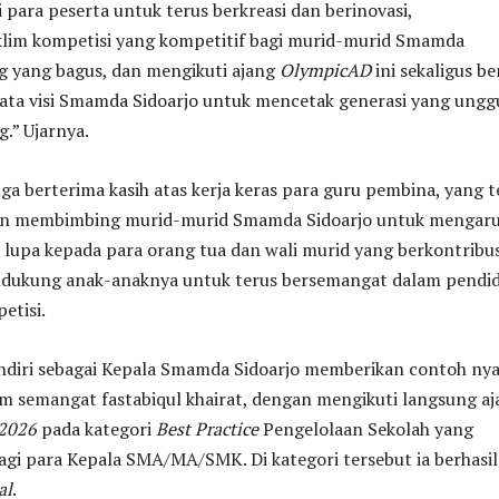
para peserta untuk terus berkreasi dan berinovasi,
im kompetisi yang kompetitif bagi murid-murid Smamda
ang yang bagus, dan mengikuti ajang
OlympicAD
ini sekaligus b
ata visi Smamda Sidoarjo untuk mencetak generasi yang ungg
g.” Ujarnya.
juga berterima kasih atas kerja keras para guru pembina, yang t
n membimbing murid-murid Smamda Sidoarjo untuk mengaru
lupa kepada para orang tua dan wali murid yang berkontribus
dukung anak-anaknya untuk terus bersemangat dalam pendid
etisi.
endiri sebagai Kepala Smamda Sidoarjo memberikan contoh ny
m semangat fastabiqul khairat, dengan mengikuti langsung a
 2026
pada kategori
Best Practice
Pengelolaan Sekolah yang
gi para Kepala SMA/MA/SMK. Di kategori tersebut ia berhasil
al
.