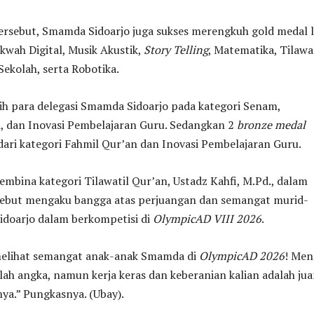
tersebut, Smamda Sidoarjo juga sukses merengkuh gold medal l
kwah Digital, Musik Akustik,
Story Telling
, Matematika, Tilawa
Sekolah, serta Robotika.
ih para delegasi Smamda Sidoarjo pada kategori Senam,
si, dan Inovasi Pembelajaran Guru. Sedangkan 2
bronze medal
 dari kategori Fahmil Qur’an dan Inovasi Pembelajaran Guru.
embina kategori Tilawatil Qur’an, Ustadz Kahfi, M.Pd., dalam
ebut mengaku bangga atas perjuangan dan semangat murid-
doarjo dalam berkompetisi di
OlympicAD VIII 2026
.
melihat semangat anak-anak Smamda di
OlympicAD 2026
! Me
lah angka, namun kerja keras dan keberanian kalian adalah jua
ya.” Pungkasnya. (Ubay).