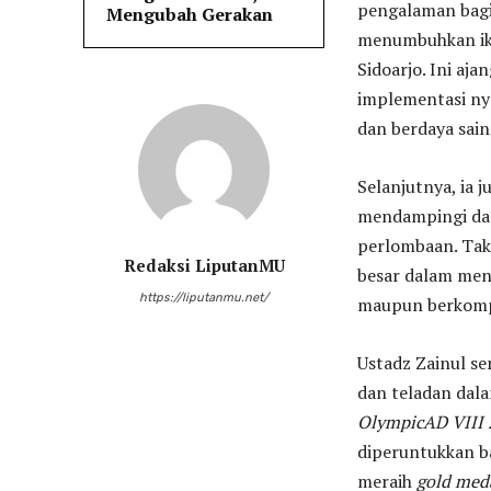
pengalaman bagi 
Mengubah Gerakan
menumbuhkan ikl
Sidoarjo. Ini aj
implementasi ny
dan berdaya sain
Selanjutnya, ia 
mendampingi da
perlombaan. Tak 
Redaksi LiputanMU
besar dalam men
https://liputanmu.net/
maupun berkomp
Ustadz Zainul s
dan teladan dala
OlympicAD VIII
diperuntukkan ba
meraih
gold med