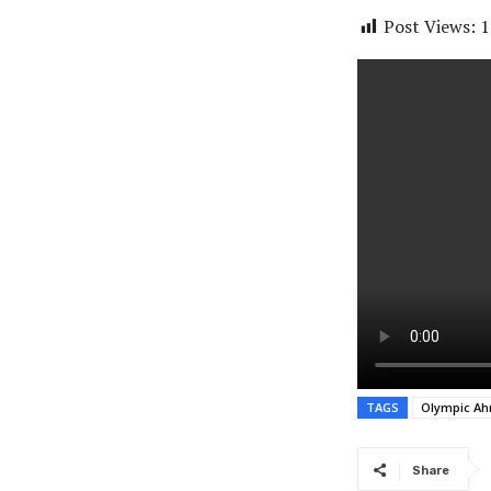
Post Views:
1
TAGS
Olympic A
Share