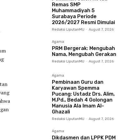
Remas SMP
Muhammadiyah 5
Surabaya Periode
2026/2027 Resmi Dimulai
Redaksi LiputanMU
-
August 7, 2026
Agama
PRM Bergerak: Mengubah
mum
Nama, Mengubah Gerakan
ng
Redaksi LiputanMU
-
August 7, 2026
Agama
Pembinaan Guru dan
atan
Karyawan Spemma
yang
Pucang: Ustadz Drs. Alim,
M.Pd., Bedah 4 Golongan
bahwa
Manusia Ala Imam Al-
ngan
Ghazali
Redaksi LiputanMU
-
August 7, 2026
Agama
Dikdasmen dan LPPK PDM