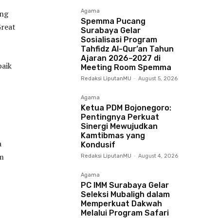
Agama
ang
Spemma Pucang
reat
Surabaya Gelar
Sosialisasi Program
Tahfidz Al-Qur’an Tahun
Ajaran 2026–2027 di
baik
Meeting Room Spemma
Redaksi LiputanMU
-
August 5, 2026
Agama
Ketua PDM Bojonegoro:
Pentingnya Perkuat
Sinergi Mewujudkan
Kamtibmas yang
a
Kondusif
um
Redaksi LiputanMU
-
August 4, 2026
Agama
PC IMM Surabaya Gelar
Seleksi Mubaligh dalam
Memperkuat Dakwah
Melalui Program Safari