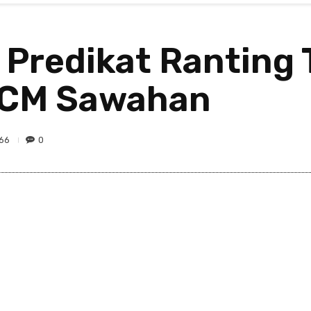
 Predikat Ranting T
PCM Sawahan
66
0