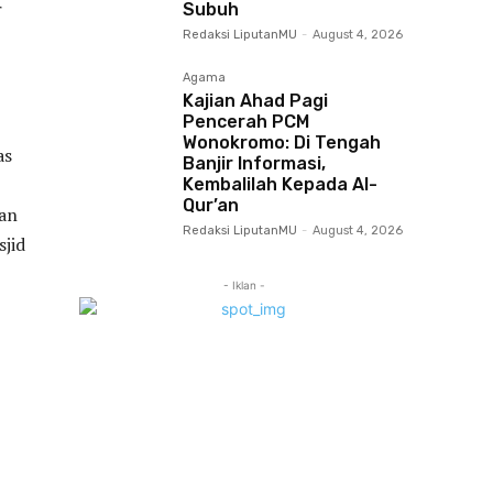
r
Subuh
Redaksi LiputanMU
-
August 4, 2026
Agama
Kajian Ahad Pagi
Pencerah PCM
Wonokromo: Di Tengah
as
Banjir Informasi,
Kembalilah Kepada Al-
Qur’an
kan
Redaksi LiputanMU
-
August 4, 2026
jid
- Iklan -