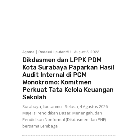
Agama
Redaksi LiputanMU
-
August 5, 2026
Dikdasmen dan LPPK PDM
Kota Surabaya Paparkan Hasil
Audit Internal di PCM
Wonokromo: Komitmen
Perkuat Tata Kelola Keuangan
Sekolah
Surabaya, liputanmu - Selasa, 4 Agustus 2026,
Majelis Pendidikan Dasar, Menengah, dan
Pendidikan Nonformal (Dikdasmen dan PNF)
bersama Lembaga...