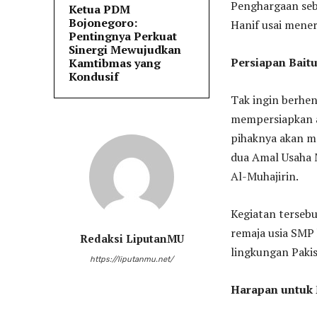
Penghargaan seba
Ketua PDM
Bojonegoro:
Hanif usai mener
Pentingnya Perkuat
Sinergi Mewujudkan
Persiapan Bait
Kamtibmas yang
Kondusif
​Tak ingin berh
mempersiapkan 
pihaknya akan m
dua Amal Usaha 
Al-Muhajirin.
​Kegiatan terseb
remaja usia SMP
Redaksi LiputanMU
lingkungan Pakis
https://liputanmu.net/
Harapan untuk