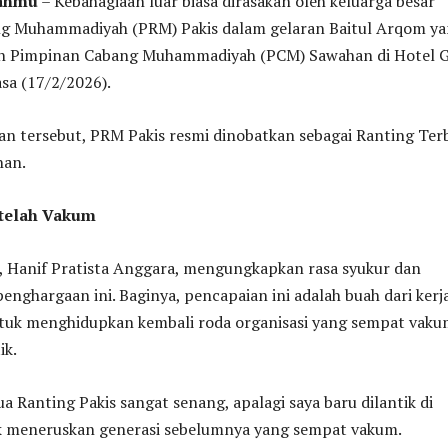
tanmu
– Kebahagiaan luar biasa dirasakan oleh keluarga besar
g Muhammadiyah (PRM) Pakis dalam gelaran Baitul Arqom y
eh Pimpinan Cabang Muhammadiyah (PCM) Sawahan di Hotel G
sa (17/2/2026).
n tersebut, PRM Pakis resmi dinobatkan sebagai Ranting Ter
han.
etelah Vakum
s, Hanif Pratista Anggara, mengungkapkan rasa syukur dan
enghargaan ini. Baginya, pencapaian ini adalah buah dari kerj
untuk menghidupkan kembali roda organisasi yang sempat vak
ik.
ua Ranting Pakis sangat senang, apalagi saya baru dilantik di
uk meneruskan generasi sebelumnya yang sempat vakum.