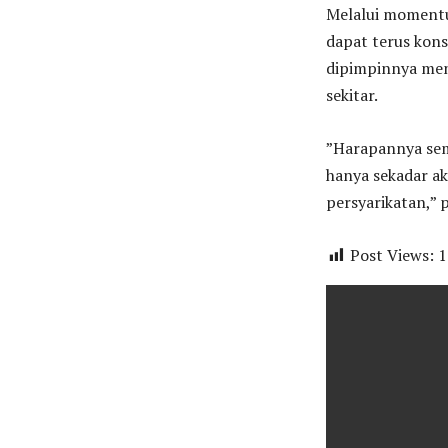
​Melalui moment
dapat terus kon
dipimpinnya men
sekitar.
​”Harapannya sem
hanya sekadar ak
persyarikatan,” 
Post Views:
1