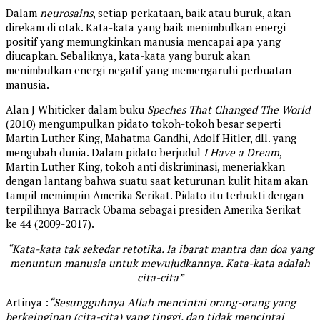
Dalam
neurosains
, setiap perkataan, baik atau buruk, akan
direkam di otak. Kata-kata yang baik menimbulkan energi
positif yang memungkinkan manusia mencapai apa yang
diucapkan. Sebaliknya, kata-kata yang buruk akan
menimbulkan energi negatif yang memengaruhi perbuatan
manusia.
Alan J Whiticker dalam buku
Speches That Changed The World
(2010) mengumpulkan pidato tokoh-tokoh besar seperti
Martin Luther King, Mahatma Gandhi, Adolf Hitler, dll. yang
mengubah dunia. Dalam pidato berjudul
I Have a Dream
,
Martin Luther King, tokoh anti diskriminasi, meneriakkan
dengan lantang bahwa suatu saat keturunan kulit hitam akan
tampil memimpin Amerika Serikat. Pidato itu terbukti dengan
terpilihnya Barrack Obama sebagai presiden Amerika Serikat
ke 44 (2009-2017).
“Kata-kata tak sekedar retotika. Ia ibarat mantra dan doa yang
menuntun manusia untuk mewujudkannya. Kata-kata adalah
cita-cita”
Artinya :
“Sesungguhnya Allah mencintai orang-orang yang
berkeinginan (cita-cita) yang tinggi, dan tidak mencintai