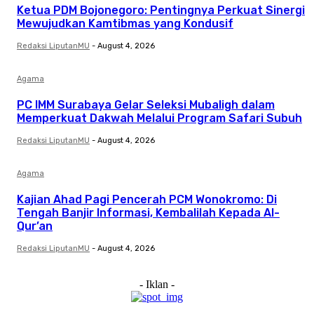
Ketua PDM Bojonegoro: Pentingnya Perkuat Sinergi
Mewujudkan Kamtibmas yang Kondusif
Redaksi LiputanMU
-
August 4, 2026
Agama
PC IMM Surabaya Gelar Seleksi Mubaligh dalam
Memperkuat Dakwah Melalui Program Safari Subuh
Redaksi LiputanMU
-
August 4, 2026
Agama
Kajian Ahad Pagi Pencerah PCM Wonokromo: Di
Tengah Banjir Informasi, Kembalilah Kepada Al-
Qur’an
Redaksi LiputanMU
-
August 4, 2026
- Iklan -