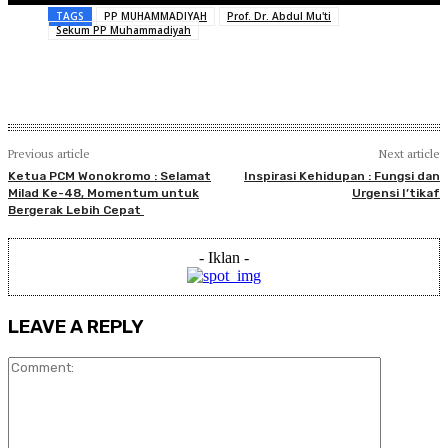
TAGS
PP MUHAMMADIYAH
Prof. Dr. Abdul Mu'ti
Sekum PP Muhammadiyah
Previous article
Next article
Ketua PCM Wonokromo : Selamat
Inspirasi Kehidupan : Fungsi dan
Milad Ke-48, Momentum untuk
Urgensi I’tikaf
Bergerak Lebih Cepat
- Iklan -
LEAVE A REPLY
Comment: