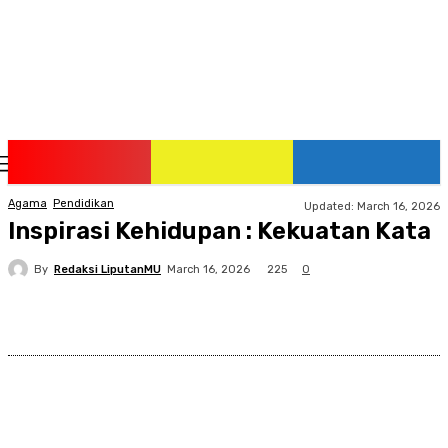
Thursday, August 6, 2026
Agama
Pendidikan
Updated:
March 16, 2026
Inspirasi Kehidupan : Kekuatan Kata
By
Redaksi LiputanMU
225
March 16, 2026
0