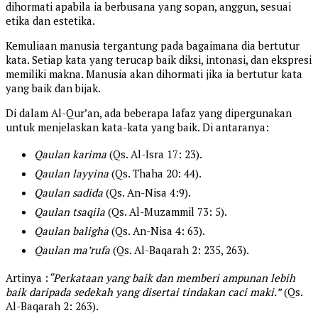
dihormati apabila ia berbusana yang sopan, anggun, sesuai
etika dan estetika.
Kemuliaan manusia tergantung pada bagaimana dia bertutur
kata. Setiap kata yang terucap baik diksi, intonasi, dan ekspresi
memiliki makna. Manusia akan dihormati jika ia bertutur kata
yang baik dan bijak.
Di dalam Al-Qur’an, ada beberapa lafaz yang dipergunakan
untuk menjelaskan kata-kata yang baik. Di antaranya:
Qaulan karima
(Qs. Al-Isra 17: 23).
Qaulan layyina
(Qs. Thaha 20: 44).
Qaulan sadida
(Qs. An-Nisa 4:9).
Qaulan tsaqila
(Qs. Al-Muzammil 73: 5).
Qaulan baligha
(Qs. An-Nisa 4: 63).
Qaulan ma’rufa
(Qs. Al-Baqarah 2: 235, 263).
Artinya :
“Perkataan yang baik dan memberi ampunan lebih
baik daripada sedekah yang disertai tindakan caci maki.”
(Qs.
Al-Baqarah 2: 263).