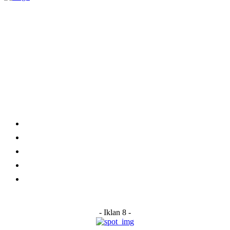
Category
Links
Stay connected
Home
About Us
Advertise With Us
Submit a News Tip
Contact
- Iklan 8 -