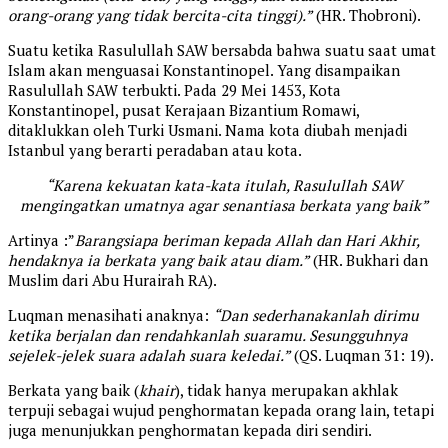
orang-orang yang tidak bercita-cita tinggi).”
(HR. Thobroni).
Suatu ketika Rasulullah SAW bersabda bahwa suatu saat umat
Islam akan menguasai Konstantinopel. Yang disampaikan
Rasulullah SAW terbukti. Pada 29 Mei 1453, Kota
Konstantinopel, pusat Kerajaan Bizantium Romawi,
ditaklukkan oleh Turki Usmani. Nama kota diubah menjadi
Istanbul yang berarti peradaban atau kota.
“Karena kekuatan kata-kata itulah, Rasulullah SAW
mengingatkan umatnya agar senantiasa berkata yang baik”
Artinya :”
Barangsiapa beriman kepada Allah dan Hari Akhir,
hendaknya ia berkata yang baik atau diam.”
(HR. Bukhari dan
Muslim dari Abu Hurairah RA).
Luqman menasihati anaknya:
“Dan sederhanakanlah dirimu
ketika berjalan dan rendahkanlah suaramu. Sesungguhnya
sejelek-jelek suara adalah suara keledai.”
(QS. Luqman 31: 19).
Berkata yang baik (
khair
), tidak hanya merupakan akhlak
terpuji sebagai wujud penghormatan kepada orang lain, tetapi
juga menunjukkan penghormatan kepada diri sendiri.