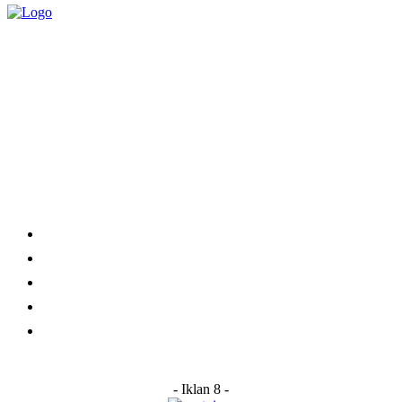
Category
Links
Stay connected
Home
About Us
Advertise With Us
Submit a News Tip
Contact
- Iklan 8 -