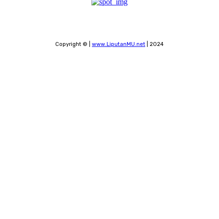
Copyright © |
www.LiputanMU.net
| 2024