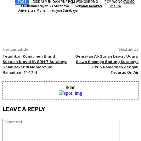
TAGS
DIKDASMEN DAN PNF PCM WONOKROMO
PCM WONOKROMO
SD Muhammadiyah 24 Surabaya
Sekolah Karakter
Umsura
Universitas Muhammadiyah Surabaya
Previous article
Next article
Teguhkan Komitmen Brand
Gemakan Al-Qur’an Lewat Udara,
Sekolah Inovatif, SDM 7 Surabaya
Siswa Smamga Gadung Surabaya
Gelar Raker di Momentum
Tutup Ramadhan dengan
Ramadhan 1447 H
Tadarus On Air
- Iklan -
LEAVE A REPLY
Comment: