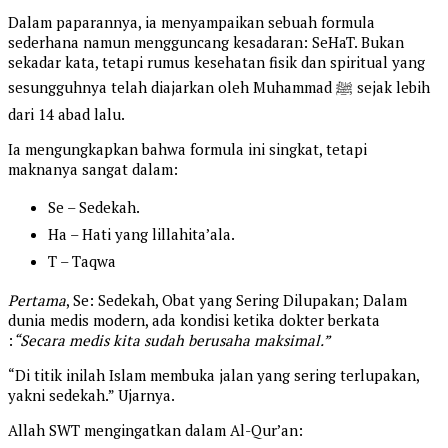
Dalam paparannya, ia menyampaikan sebuah formula
sederhana namun mengguncang kesadaran: SeHaT. Bukan
sekadar kata, tetapi rumus kesehatan fisik dan spiritual yang
sesungguhnya telah diajarkan oleh Muhammad ﷺ sejak lebih
dari 14 abad lalu.
Ia mengungkapkan bahwa formula ini singkat, tetapi
maknanya sangat dalam:
Se – Sedekah.
Ha – Hati yang lillahita’ala.
T – Taqwa
Pertama
, Se: Sedekah, Obat yang Sering Dilupakan; Dalam
dunia medis modern, ada kondisi ketika dokter berkata
:
“Secara medis kita sudah berusaha maksimal.”
“Di titik inilah Islam membuka jalan yang sering terlupakan,
yakni sedekah.” Ujarnya.
Allah SWT mengingatkan dalam Al-Qur’an: