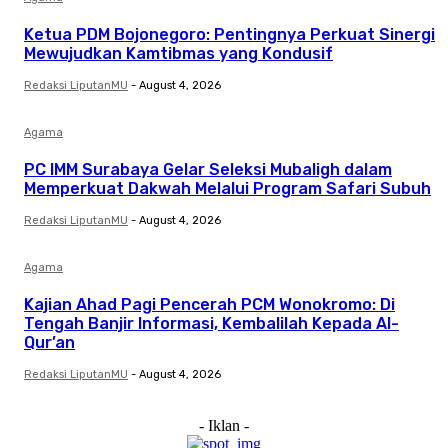
Ketua PDM Bojonegoro: Pentingnya Perkuat Sinergi
Mewujudkan Kamtibmas yang Kondusif
Redaksi LiputanMU
-
August 4, 2026
Agama
PC IMM Surabaya Gelar Seleksi Mubaligh dalam
Memperkuat Dakwah Melalui Program Safari Subuh
Redaksi LiputanMU
-
August 4, 2026
Agama
Kajian Ahad Pagi Pencerah PCM Wonokromo: Di
Tengah Banjir Informasi, Kembalilah Kepada Al-
Qur’an
Redaksi LiputanMU
-
August 4, 2026
- Iklan -