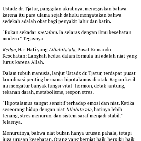
Ustadz dr. Tjatur, panggilan akrabnya, menegaskan bahwa
karena itu para ulama sejak dahulu mengatakan bahwa
sedekah adalah obat bagi penyakit lahir dan batin.
“Bukan sekadar
metafora
. Ia selaras dengan ilmu kesehatan
modern.” Tegasnya.
Kedua
, Ha: Hati yang
Lillahita’ala,
Pusat Komando
Kesehatan; Langkah kedua dalam formula ini adalah niat yang
lurus karena Allah.
Dalam tubuh manusia, lanjut Ustadz dr. Tjatur, terdapat pusat
koordinasi penting bernama hipotalamus di otak. Bagian kecil
ini mengatur banyak fungsi vital: hormon, detak jantung,
tekanan darah, metabolisme, respon stres.
“Hipotalamus sangat sensitif terhadap emosi dan niat. Ketika
seseorang hidup dengan niat
lillahita’ala
, hatinya lebih
tenang, stres menurun, dan sistem saraf menjadi stabil.”
Jelasnya.
Menurutnya, bahwa niat bukan hanya urusan pahala, tetapi
juga urusan kesehatan. Orang yang berniat baik, berpikir baik,