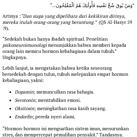
“…وَمَنْ يُوقَ شُحَّ نَفْسِهِ فَأُولَٰئِكَ هُمُ الْمُفْلِحُونَ”
Artinya :
“Dan siapa yang dipelihara dari kekikiran dirinya,
mereka itulah orang-orang yang beruntung.”
(QS Al-Hasyr 59
:9).
“Sedekah bukan hanya ibadah spiritual. Penelitian
psikoneuroimunologi
menunjukkan bahwa memberi kepada
orang lain memicu hormon kebahagiaan dalam tubuh.”
Ungkapnya.
Lebih lanjut, ia mengatakan bahwa ketika seseorang
bersedekah dengan tulus, tubuh melepaskan empat hormon
kebahagiaan, yakni:
Dopamin
; memunculkan rasa bahagia.
Serotonin
; menstabilkan emosi.
Oksitosin
; meningkatkan rasa kasih sayang.
Endorfin
; pereda nyeri alami.
“Hormon-hormon ini menguatkan sistem imun, menurunkan
stres, dan mempercepat pemulihan penyakit.” Tandasnya.