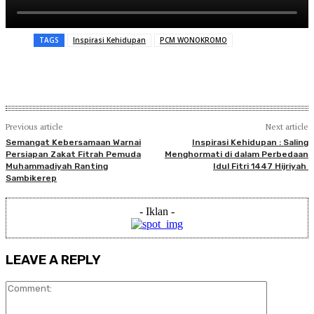
TAGS
Inspirasi Kehidupan
PCM WONOKROMO
Previous article
Next article
Semangat Kebersamaan Warnai
Inspirasi Kehidupan : Saling
Persiapan Zakat Fitrah Pemuda
Menghormati di dalam Perbedaan
Muhammadiyah Ranting
Idul Fitri 1447 Hijriyah
Sambikerep
- Iklan -
LEAVE A REPLY
Comment: