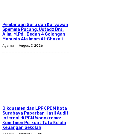
Pembinaan Guru dan Karyawan
Spemma Pucang: Ustadz Drs.
Alim, M.Pd., Bedah 4 Golongan
Manusia Ala Imam Al-Ghazali
Agama
August 7, 2026
Dikdasmen dan LPPK PDM Kota
Surabaya Paparkan Hasil Audit
Internal di PCM Wonokromo:
Komitmen Perkuat Tata Kelola
Keuangan Sekolah