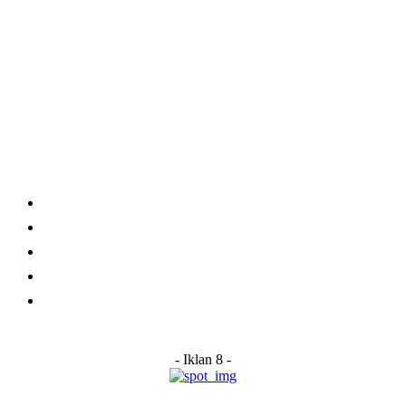
Category
Links
Stay connected
Home
About Us
Advertise With Us
Submit a News Tip
Contact
- Iklan 8 -