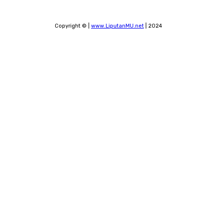
Copyright © |
www.LiputanMU.net
| 2024