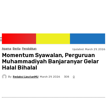
Saturday, August 8, 2026
Agama
Berita
Pendidikan
Updated:
March 29, 2026
Momentum Syawalan, Perguruan
Muhammadiyah Banjaranyar Gelar
Halal Bihalal
By
Redaksi LiputanMU
308
March 29, 2026
0