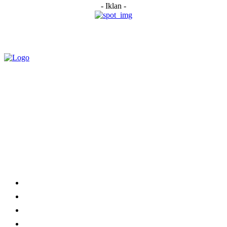
- Iklan -
Category
Links
Stay connected
Home
About Us
Advertise With Us
Submit a News Tip