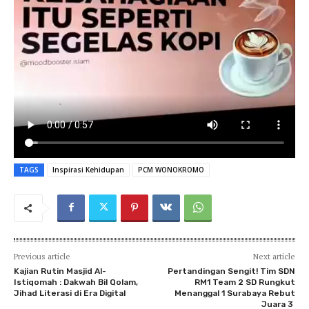
TAGS
Inspirasi Kehidupan
PCM WONOKROMO
Previous article
Next article
Kajian Rutin Masjid Al-
Pertandingan Sengit! Tim SDN
Istiqomah : Dakwah Bil Qolam,
RM1 Team 2 SD Rungkut
Jihad Literasi di Era Digital
Menanggal 1 Surabaya Rebut
Juara 3