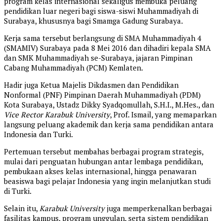
program kelas internasional sekaligus membuka peluang
pendidikan luar negeri bagi siswa-siswi Muhammadiyah di
Surabaya, khususnya bagi Smamga Gadung Surabaya.
Kerja sama tersebut berlangsung di SMA Muhammadiyah 4
(SMAMIV) Surabaya pada 8 Mei 2016 dan dihadiri kepala SMA
dan SMK Muhammadiyah se-Surabaya, jajaran Pimpinan
Cabang Muhammadiyah (PCM) Kemlaten.
Hadir juga Ketua Majelis Dikdasmen dan Pendidikan
Nonformal (PNF) Pimpinan Daerah Muhammadiyah (PDM)
Kota Surabaya, Ustadz Dikky Syadqomullah, S.H.I., M.Hes., dan
Vice Rector Karabuk University
, Prof. Ismail, yang memaparkan
langsung peluang akademik dan kerja sama pendidikan antara
Indonesia dan Turki.
Pertemuan tersebut membahas berbagai program strategis,
mulai dari penguatan hubungan antar lembaga pendidikan,
pembukaan akses kelas internasional, hingga penawaran
beasiswa bagi pelajar Indonesia yang ingin melanjutkan studi
di Turki.
Selain itu,
Karabuk University
juga memperkenalkan berbagai
fasilitas kampus, program unggulan, serta sistem pendidikan