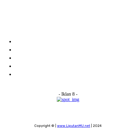
Category
Links
Stay connected
Home
About Us
Advertise With Us
Submit a News Tip
Contact
- Iklan 8 -
Copyright © |
www.LiputanMU.net
| 2024