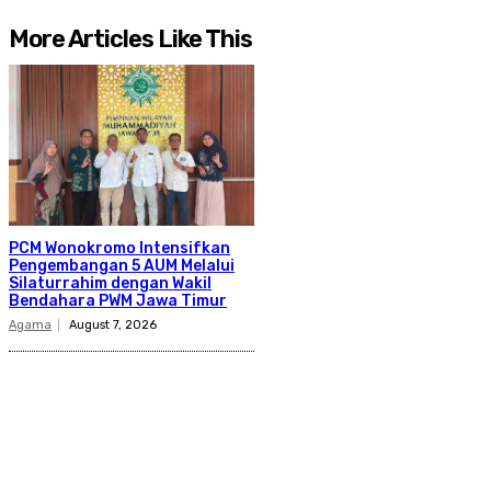
More Articles Like This
PCM Wonokromo Intensifkan
Pengembangan 5 AUM Melalui
Silaturrahim dengan Wakil
Bendahara PWM Jawa Timur
Agama
August 7, 2026