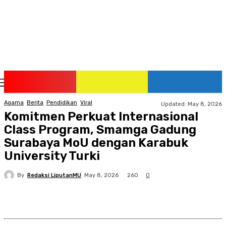
Friday, August 7, 2026
Agama
Berita
Pendidikan
Viral
Updated:
May 8, 2026
Komitmen Perkuat Internasional
Class Program, Smamga Gadung
Surabaya MoU dengan Karabuk
University Turki
By
Redaksi LiputanMU
260
May 8, 2026
0