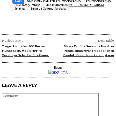
TAGS
DIKDASMEN DAN PNF PCM WONOKROMO
PCM WONOKROMO
PDM Kota Surabaya
SMA MUHAMMADIYAH 3 GADUNG SURABAYA
Smamga
Smamga Gadung Surabaya
Previous article
Next article
Targetkan Lulus 100 Persen
Siswa Tahfidz Smamita Rasakan
Munaqasah, MBS SMPM 15
Pengalaman Nyantri Sepekan di
Surabaya Gelar Tahfidz Camp
Pondok Pesantren Karang Asem
- Iklan -
LEAVE A REPLY
Comment: