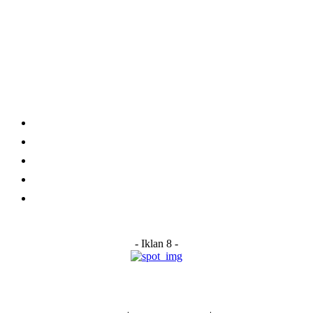
Category
Links
Stay connected
Home
About Us
Advertise With Us
Submit a News Tip
Contact
- Iklan 8 -