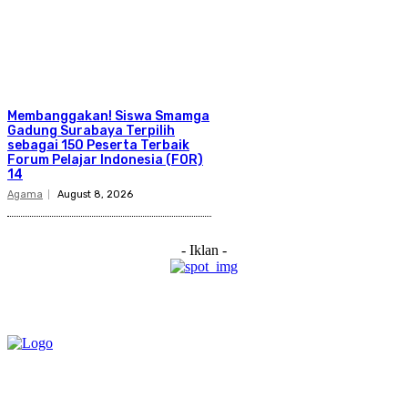
Membanggakan! Siswa Smamga
Gadung Surabaya Terpilih
sebagai 150 Peserta Terbaik
Forum Pelajar Indonesia (FOR)
14
Agama
August 8, 2026
- Iklan -