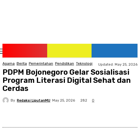
Saturday, August 8, 2026
Agama
Berita
Pemerintahan
Pendidikan
Teknologi
Updated:
May 25, 2026
PDPM Bojonegoro Gelar Sosialisasi
Program Literasi Digital Sehat dan
Cerdas
By
Redaksi LiputanMU
282
May 25, 2026
0