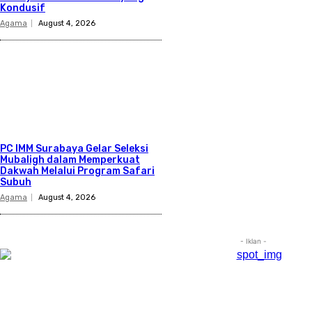
Kondusif
Agama
August 4, 2026
PC IMM Surabaya Gelar Seleksi
Mubaligh dalam Memperkuat
Dakwah Melalui Program Safari
Subuh
Agama
August 4, 2026
- Iklan -