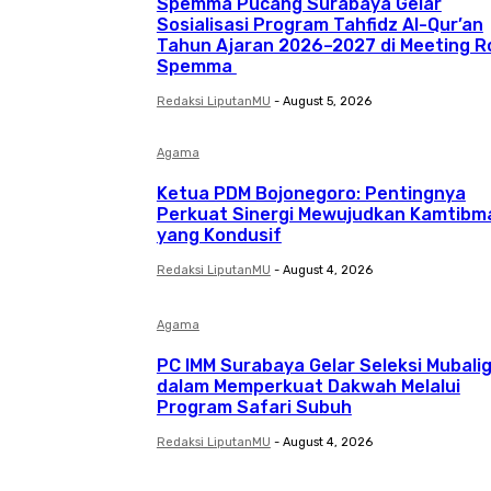
Spemma Pucang Surabaya Gelar
Sosialisasi Program Tahfidz Al-Qur’an
Tahun Ajaran 2026–2027 di Meeting 
Spemma
Redaksi LiputanMU
-
August 5, 2026
Agama
Ketua PDM Bojonegoro: Pentingnya
Perkuat Sinergi Mewujudkan Kamtibm
yang Kondusif
Redaksi LiputanMU
-
August 4, 2026
Agama
PC IMM Surabaya Gelar Seleksi Mubali
dalam Memperkuat Dakwah Melalui
Program Safari Subuh
Redaksi LiputanMU
-
August 4, 2026