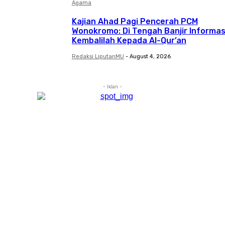
Agama
Kajian Ahad Pagi Pencerah PCM
Wonokromo: Di Tengah Banjir Informas
Kembalilah Kepada Al-Qur’an
Redaksi LiputanMU
-
August 4, 2026
- Iklan -