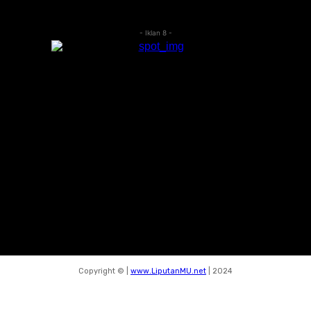
- Iklan 8 -
Copyright © |
www.LiputanMU.net
| 2024