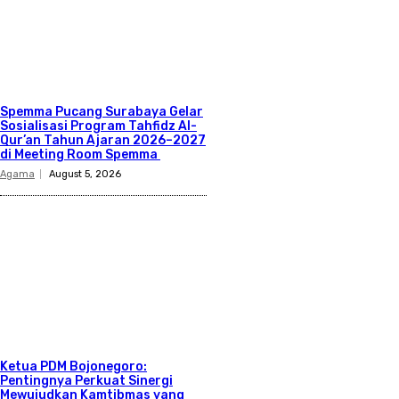
Spemma Pucang Surabaya Gelar
Sosialisasi Program Tahfidz Al-
Qur’an Tahun Ajaran 2026–2027
di Meeting Room Spemma
Agama
August 5, 2026
Ketua PDM Bojonegoro:
Pentingnya Perkuat Sinergi
Mewujudkan Kamtibmas yang