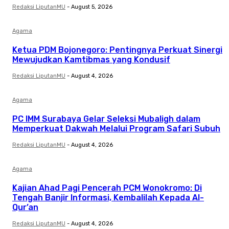
Redaksi LiputanMU
-
August 5, 2026
Agama
Ketua PDM Bojonegoro: Pentingnya Perkuat Sinergi
Mewujudkan Kamtibmas yang Kondusif
Redaksi LiputanMU
-
August 4, 2026
Agama
PC IMM Surabaya Gelar Seleksi Mubaligh dalam
Memperkuat Dakwah Melalui Program Safari Subuh
Redaksi LiputanMU
-
August 4, 2026
Agama
Kajian Ahad Pagi Pencerah PCM Wonokromo: Di
Tengah Banjir Informasi, Kembalilah Kepada Al-
Qur’an
Redaksi LiputanMU
-
August 4, 2026