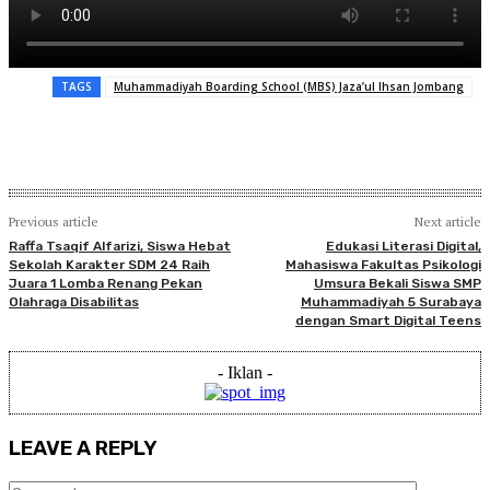
TAGS
Muhammadiyah Boarding School (MBS) Jaza’ul Ihsan Jombang
Previous article
Next article
Raffa Tsaqif Alfarizi, Siswa Hebat
Edukasi Literasi Digital,
Sekolah Karakter SDM 24 Raih
Mahasiswa Fakultas Psikologi
Juara 1 Lomba Renang Pekan
Umsura Bekali Siswa SMP
Olahraga Disabilitas
Muhammadiyah 5 Surabaya
dengan Smart Digital Teens
- Iklan -
LEAVE A REPLY
Comment: