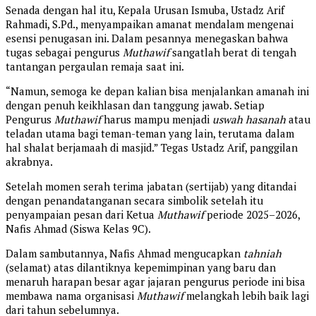
Senada dengan hal itu, Kepala Urusan Ismuba, Ustadz Arif
Rahmadi, S.Pd., menyampaikan amanat mendalam mengenai
esensi penugasan ini. Dalam pesannya menegaskan bahwa
tugas sebagai pengurus
Muthawif
sangatlah berat di tengah
tantangan pergaulan remaja saat ini.
“Namun, semoga ke depan kalian bisa menjalankan amanah ini
dengan penuh keikhlasan dan tanggung jawab. Setiap
Pengurus
Muthawif
harus mampu menjadi
uswah hasanah
atau
teladan utama bagi teman-teman yang lain, terutama dalam
hal shalat berjamaah di masjid.” Tegas Ustadz Arif, panggilan
akrabnya.
Setelah momen serah terima jabatan (sertijab) yang ditandai
dengan penandatanganan secara simbolik setelah itu
penyampaian pesan dari Ketua
Muthawif
periode 2025–2026,
Nafis Ahmad (Siswa Kelas 9C).
Dalam sambutannya, Nafis Ahmad mengucapkan
tahniah
(selamat) atas dilantiknya kepemimpinan yang baru dan
menaruh harapan besar agar jajaran pengurus periode ini bisa
membawa nama organisasi
Muthawif
melangkah lebih baik lagi
dari tahun sebelumnya.