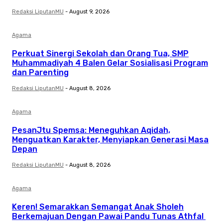
Redaksi LiputanMU
-
August 9, 2026
Agama
Perkuat Sinergi Sekolah dan Orang Tua, SMP
Muhammadiyah 4 Balen Gelar Sosialisasi Program
dan Parenting
Redaksi LiputanMU
-
August 8, 2026
Agama
PesanJtu Spemsa: Meneguhkan Aqidah,
Menguatkan Karakter, Menyiapkan Generasi Masa
Depan
Redaksi LiputanMU
-
August 8, 2026
Agama
Keren! Semarakkan Semangat Anak Sholeh
Berkemajuan Dengan Pawai Pandu Tunas Athfal