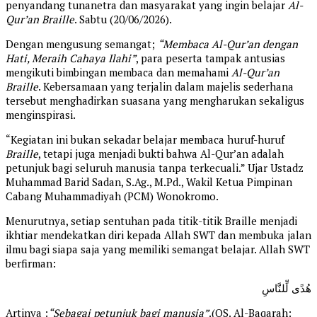
penyandang tunanetra dan masyarakat yang ingin belajar
Al-
Qur’an Braille
. Sabtu (20/06/2026).
Dengan mengusung semangat;
“Membaca Al-Qur’an dengan
Hati, Meraih Cahaya Ilahi”
, para peserta tampak antusias
mengikuti bimbingan membaca dan memahami
Al-Qur’an
Braille
. Kebersamaan yang terjalin dalam majelis sederhana
tersebut menghadirkan suasana yang mengharukan sekaligus
menginspirasi.
“Kegiatan ini bukan sekadar belajar membaca huruf-huruf
Braille
, tetapi juga menjadi bukti bahwa Al-Qur’an adalah
petunjuk bagi seluruh manusia tanpa terkecuali.” Ujar Ustadz
Muhammad Barid Sadan, S.Ag., M.Pd., Wakil Ketua Pimpinan
Cabang Muhammadiyah (PCM) Wonokromo.
Menurutnya, setiap sentuhan pada titik-titik Braille menjadi
ikhtiar mendekatkan diri kepada Allah SWT dan membuka jalan
ilmu bagi siapa saja yang memiliki semangat belajar. Allah SWT
berfirman:
هُدًى لِّلنَّاسِ
Artinya :
“Sebagai petunjuk bagi manusia”
.(QS. Al-Baqarah: