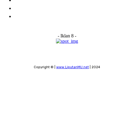
Advertise With Us
Submit a News Tip
Contact
- Iklan 8 -
Copyright © |
www.LiputanMU.net
| 2024