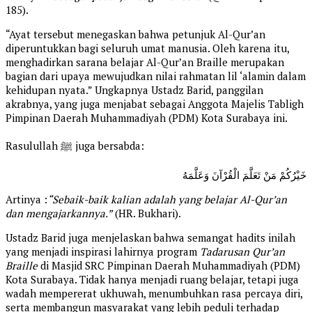
185).
“Ayat tersebut menegaskan bahwa petunjuk Al-Qur’an
diperuntukkan bagi seluruh umat manusia. Oleh karena itu,
menghadirkan sarana belajar Al-Qur’an Braille merupakan
bagian dari upaya mewujudkan nilai rahmatan lil ‘alamin dalam
kehidupan nyata.” Ungkapnya Ustadz Barid, panggilan
akrabnya, yang juga menjabat sebagai Anggota Majelis Tabligh
Pimpinan Daerah Muhammadiyah (PDM) Kota Surabaya ini.
Rasulullah ﷺ juga bersabda:
خَيْرُكُمْ مَنْ تَعَلَّمَ الْقُرْآنَ وَعَلَّمَهُ
Artinya :
“Sebaik-baik kalian adalah yang belajar Al-Qur’an
dan mengajarkannya.”
(HR. Bukhari).
Ustadz Barid juga menjelaskan bahwa semangat hadits inilah
yang menjadi inspirasi lahirnya program
Tadarusan Qur’an
Braille
di Masjid SRC Pimpinan Daerah Muhammadiyah (PDM)
Kota Surabaya. Tidak hanya menjadi ruang belajar, tetapi juga
wadah mempererat ukhuwah, menumbuhkan rasa percaya diri,
serta membangun masyarakat yang lebih peduli terhadap