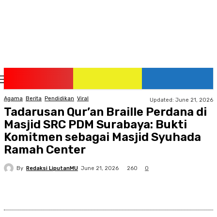
Sunday, August 9, 2026
Agama
Berita
Pendidikan
Viral
Updated:
June 21, 2026
Tadarusan Qur’an Braille Perdana di
Masjid SRC PDM Surabaya: Bukti
Komitmen sebagai Masjid Syuhada
Ramah Center
By
Redaksi LiputanMU
260
June 21, 2026
0