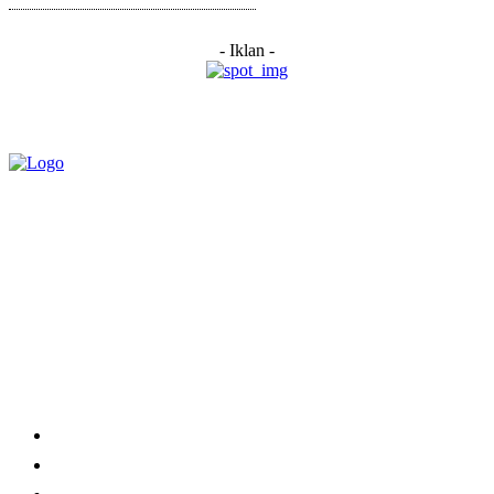
- Iklan -
Category
Links
Stay connected
Home
About Us