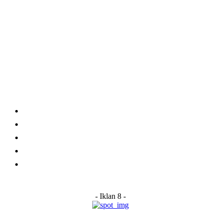
Category
Links
Stay connected
Home
About Us
Advertise With Us
Submit a News Tip
Contact
- Iklan 8 -