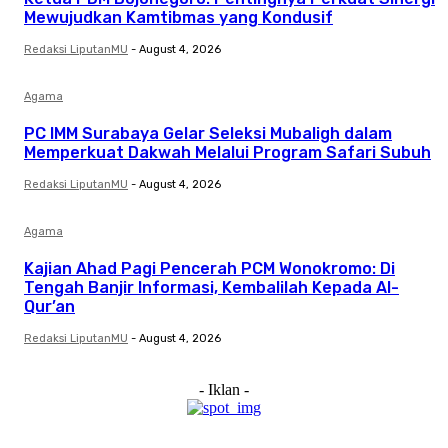
Mewujudkan Kamtibmas yang Kondusif
Redaksi LiputanMU
-
August 4, 2026
Agama
PC IMM Surabaya Gelar Seleksi Mubaligh dalam
Memperkuat Dakwah Melalui Program Safari Subuh
Redaksi LiputanMU
-
August 4, 2026
Agama
Kajian Ahad Pagi Pencerah PCM Wonokromo: Di
Tengah Banjir Informasi, Kembalilah Kepada Al-
Qur’an
Redaksi LiputanMU
-
August 4, 2026
- Iklan -