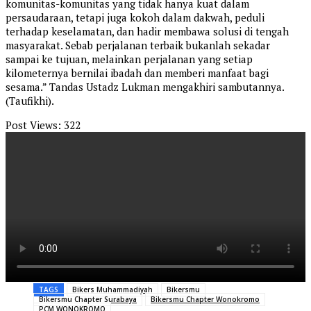
komunitas-komunitas yang tidak hanya kuat dalam
persaudaraan, tetapi juga kokoh dalam dakwah, peduli
terhadap keselamatan, dan hadir membawa solusi di tengah
masyarakat. Sebab perjalanan terbaik bukanlah sekadar
sampai ke tujuan, melainkan perjalanan yang setiap
kilometernya bernilai ibadah dan memberi manfaat bagi
sesama.” Tandas Ustadz Lukman mengakhiri sambutannya.
(Taufikhi).
Post Views:
322
TAGS
Bikers Muhammadiyah
Bikersmu
Bikersmu Chapter Surabaya
Bikersmu Chapter Wonokromo
PCM WONOKROMO