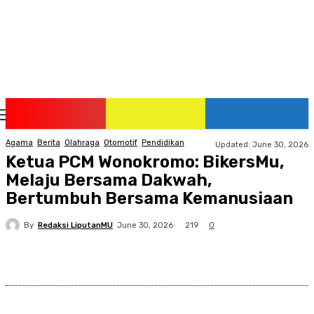
Thursday, August 6, 2026
Agama
Berita
Olahraga
Otomotif
Pendidikan
Updated:
June 30, 2026
Ketua PCM Wonokromo: BikersMu,
Melaju Bersama Dakwah,
Bertumbuh Bersama Kemanusiaan
By
Redaksi LiputanMU
219
June 30, 2026
0