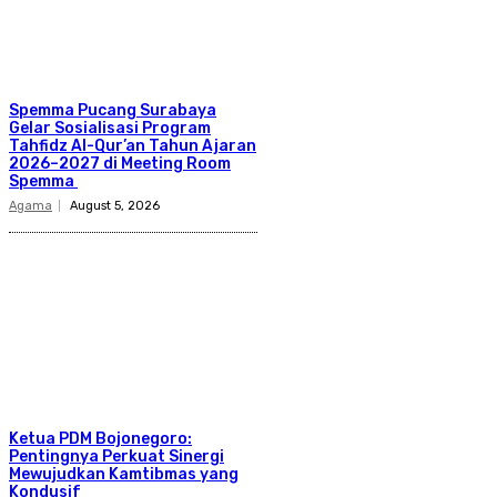
Spemma Pucang Surabaya
Gelar Sosialisasi Program
Tahfidz Al-Qur’an Tahun Ajaran
2026–2027 di Meeting Room
Spemma
Agama
August 5, 2026
Ketua PDM Bojonegoro:
Pentingnya Perkuat Sinergi
Mewujudkan Kamtibmas yang
Kondusif