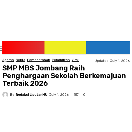
Friday, August 7, 2026
Agama
Berita
Pemerintahan
Pendidikan
Viral
Updated:
July 1, 2026
SMP MBS Jombang Raih
Penghargaan Sekolah Berkemajuan
Terbaik 2026
By
Redaksi LiputanMU
157
July 1, 2026
0