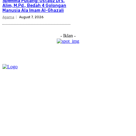
Spemma Pucang: Ustadz Drs.
Alim, M.Pd., Bedah 4 Golongan
Manusia Ala Imam Al-Ghazali
Agama
August 7, 2026
- Iklan -
Category
Links
Stay connected