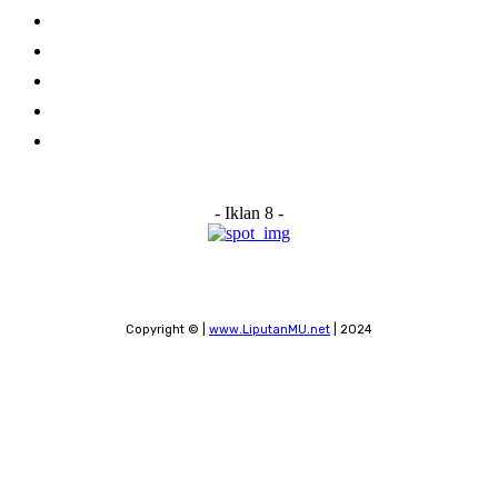
Home
About Us
Advertise With Us
Submit a News Tip
Contact
- Iklan 8 -
Copyright © |
www.LiputanMU.net
| 2024