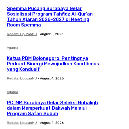
Spemma Pucang Surabaya Gelar
Sosialisasi Program Tahfidz Al-Qur’an
Tahun Ajaran 2026–2027 di Meeting
Room Spemma
Redaksi LiputanMU
-
August 5, 2026
Agama
Ketua PDM Bojonegoro: Pentingnya
Perkuat Sinergi Mewujudkan Kamtibmas
yang Kondusif
Redaksi LiputanMU
-
August 4, 2026
Agama
PC IMM Surabaya Gelar Seleksi Mubaligh
dalam Memperkuat Dakwah Melalui
Program Safari Subuh
Redaksi LiputanMU
-
August 4, 2026