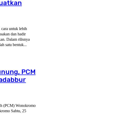
uatkan
 cara untuk lebih
sakan dan hadir
n. Dalam rilisnya
uk salah satu bentuk...
Gunung, PCM
adabbur
yah (PCM) Wonokromo
romo Sabtu, 25