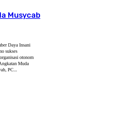
ada Musycab
mber Daya Insani
o sukses
rganisasi otonom
 Angkatan Muda
h, PC...