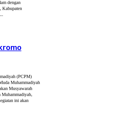
Alam dengan
, Kabupaten
..
okromo
mmadiyah (PCPM)
n Muda Muhammadiyah
nakan Musyawarah
a Muhammadiyah,