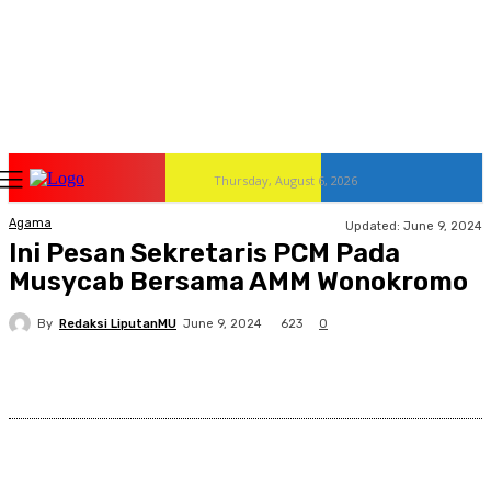
Thursday, August 6, 2026
Agama
Updated:
June 9, 2024
Ini Pesan Sekretaris PCM Pada
Musycab Bersama AMM Wonokromo
By
Redaksi LiputanMU
623
June 9, 2024
0