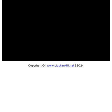
Copyright © |
www.LiputanMU.net
| 2024