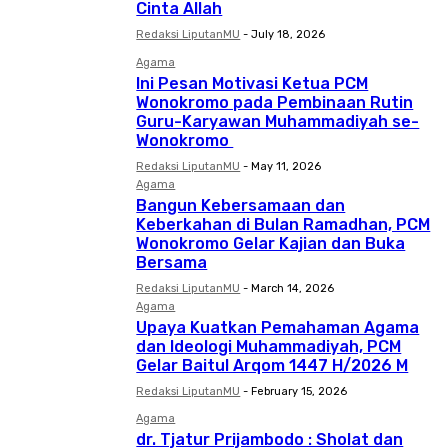
Cinta Allah
Redaksi LiputanMU
-
July 18, 2026
Agama
Ini Pesan Motivasi Ketua PCM
Wonokromo pada Pembinaan Rutin
Guru-Karyawan Muhammadiyah se-
Wonokromo
Redaksi LiputanMU
-
May 11, 2026
Agama
Bangun Kebersamaan dan
Keberkahan di Bulan Ramadhan, PCM
Wonokromo Gelar Kajian dan Buka
Bersama
Redaksi LiputanMU
-
March 14, 2026
Agama
Upaya Kuatkan Pemahaman Agama
dan Ideologi Muhammadiyah, PCM
Gelar Baitul Arqom 1447 H/2026 M
Redaksi LiputanMU
-
February 15, 2026
Agama
dr. Tjatur Prijambodo : Sholat dan