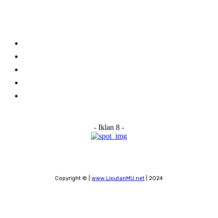
Links
Stay connected
Home
About Us
Advertise With Us
Submit a News Tip
Contact
- Iklan 8 -
Copyright © |
www.LiputanMU.net
| 2024