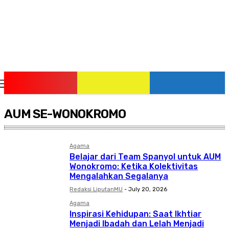
Saturday, August 8, 2026
AUM SE-WONOKROMO
Agama
Belajar dari Team Spanyol untuk AUM
Wonokromo: Ketika Kolektivitas
Mengalahkan Segalanya
Redaksi LiputanMU
-
July 20, 2026
Agama
Inspirasi Kehidupan: Saat Ikhtiar
Menjadi Ibadah dan Lelah Menjadi