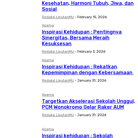
Kesehatan, Harmoni Tubuh, Jiwa, dan
Sosial
Redaksi LiputanMU
-
February 15, 2026
Agama
Inspirasi Kehidupan : Pentingnya
Sinergitas, Bersama Meraih
Kesuksesan
Redaksi LiputanMU
-
February 3, 2026
Agama
Inspirasi Kehidupan : Rekatkan
Kepemimpinan dengan Kebersamaan
Redaksi LiputanMU
-
January 31, 2026
Agama
Targetkan Akselerasi Sekolah Unggul,
PCM Wonokromo Gelar Raker AUM
Redaksi LiputanMU
-
January 31, 2026
Agama
Inspirasi kehidupan : Sekolah