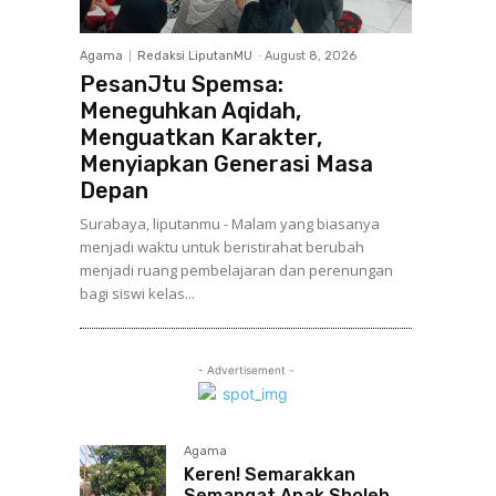
Agama
Redaksi LiputanMU
-
August 8, 2026
PesanJtu Spemsa:
Meneguhkan Aqidah,
Menguatkan Karakter,
Menyiapkan Generasi Masa
Depan
Surabaya, liputanmu - Malam yang biasanya
menjadi waktu untuk beristirahat berubah
menjadi ruang pembelajaran dan perenungan
bagi siswi kelas...
- Advertisement -
Agama
Keren! Semarakkan
Semangat Anak Sholeh