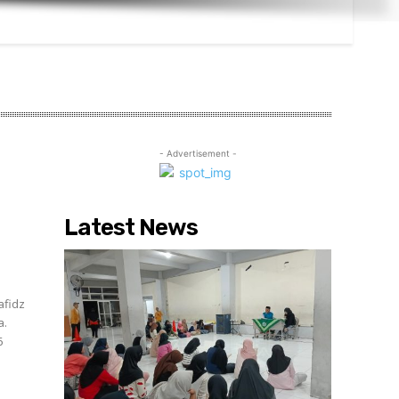
- Advertisement -
Latest News
afidz
a.
6