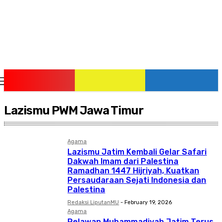
Monday, August 10, 2026
Lazismu PWM Jawa Timur
Agama
Lazismu Jatim Kembali Gelar Safari
Dakwah Imam dari Palestina
Ramadhan 1447 Hijriyah, Kuatkan
Persaudaraan Sejati Indonesia dan
Palestina
Redaksi LiputanMU
-
February 19, 2026
Agama
Relawan Muhammadiyah Jatim Terus