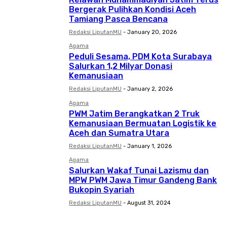
Bergerak Pulihkan Kondisi Aceh
Tamiang Pasca Bencana
Redaksi LiputanMU
-
January 20, 2026
Agama
Peduli Sesama, PDM Kota Surabaya
Salurkan 1,2 Milyar Donasi
Kemanusiaan
Redaksi LiputanMU
-
January 2, 2026
Agama
PWM Jatim Berangkatkan 2 Truk
Kemanusiaan Bermuatan Logistik ke
Aceh dan Sumatra Utara
Redaksi LiputanMU
-
January 1, 2026
Agama
Salurkan Wakaf Tunai Lazismu dan
MPW PWM Jawa Timur Gandeng Bank
Bukopin Syariah
Redaksi LiputanMU
-
August 31, 2024