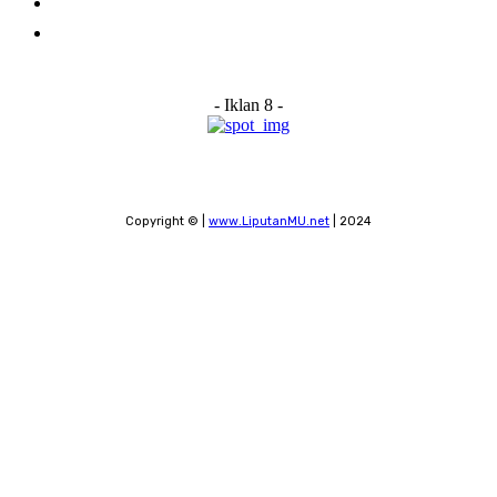
Submit a News Tip
Contact
- Iklan 8 -
Copyright © |
www.LiputanMU.net
| 2024