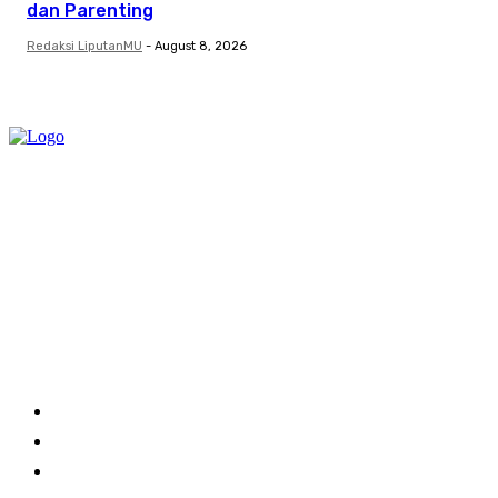
dan Parenting
Redaksi LiputanMU
-
August 8, 2026
Category
Links
Stay connected
Home
About Us
Advertise With Us