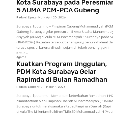
Kota Surabaya pada Peresmia
5 AUMA PCM-PCA Gubeng
Redaksi LiputanMU
-
April 20, 2026
Surabaya, liputanmu – Pimpinan Cabang Muhammadiyah (PCM
Gubeng Surabaya gelar peresmian 5 Amal Usaha Muhammadi
Aisyiyah (AUMA) di Aula MI Muhammadiyah 5 Surabaya pada S
(18/04/2026). Kegiatan tersebut berlangsung penuh khidmat dan
terasa spesial karena dihadiri sejumlah tokoh penting, yakni
Ketua...
Agama
Kuatkan Program Unggulan,
PDM Kota Surabaya Gelar
Rapimda di Bulan Ramadhan
Redaksi LiputanMU
-
March 1, 2026
Surabaya, liputanmu - Momentum keberkahan Ramadhan 1447
dimanfaatkan oleh Pimpinan Daerah Muhammadiyah (PDM) Ko
Surabaya untuk melaksanakan Rapat Pimpinan Daerah (Rapi
di Aula The Millenium Building (TMB) SD Muhammadiyah 4 (Mudi