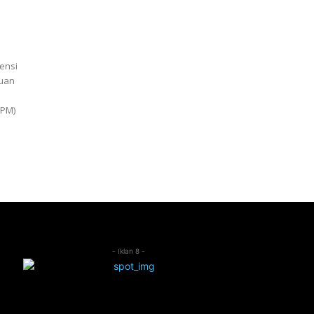
ensi
juan
-PM)
- Iklan 8 -