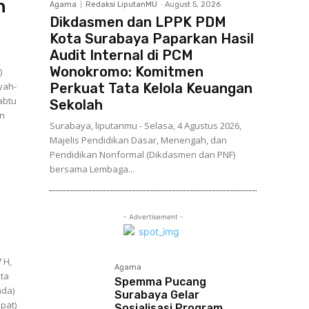
n
Agama
Redaksi LiputanMU
-
August 5, 2026
Dikdasmen dan LPPK PDM
Kota Surabaya Paparkan Hasil
Audit Internal di PCM
Wonokromo: Komitmen
)
yah-
Perkuat Tata Kelola Keuangan
abtu
Sekolah
Surabaya, liputanmu - Selasa, 4 Agustus 2026,
Majelis Pendidikan Dasar, Menengah, dan
Pendidikan Nonformal (Dikdasmen dan PNF)
bersama Lembaga...
- Advertisement -
 H,
Agama
ta
Spemma Pucang
mda)
Surabaya Gelar
pat)
Sosialisasi Program