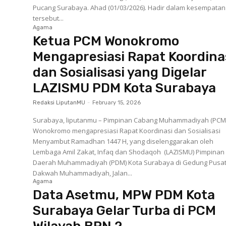
Pucang Surabaya. Ahad (01/03/2026). Hadir dalam kesempatan
tersebut...
Agama
Ketua PCM Wonokromo
Mengapresiasi Rapat Koordina
dan Sosialisasi yang Digelar
LAZISMU PDM Kota Surabaya
Redaksi LiputanMU
-
February 15, 2026
Surabaya, liputanmu – Pimpinan Cabang Muhammadiyah (PCM
Wonokromo mengapresiasi Rapat Koordinasi dan Sosialisasi
Menyambut Ramadhan 1447 H, yang diselenggarakan oleh
Lembaga Amil Zakat, Infaq dan Shodaqoh (LAZISMU) Pimpinan
Daerah Muhammadiyah (PDM) Kota Surabaya di Gedung Pusa
Dakwah Muhammadiyah, Jalan...
Agama
Data Asetmu, MPW PDM Kota
Surabaya Gelar Turba di PCM