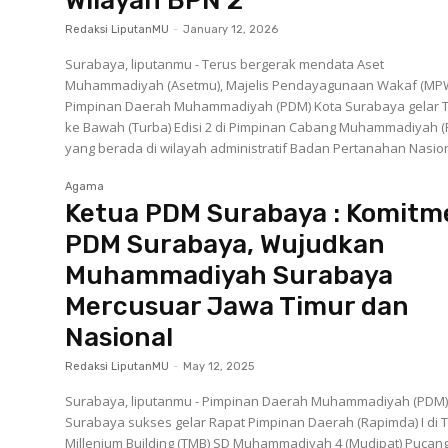
Wilayah BPN 2
Redaksi LiputanMU
-
January 12, 2026
Surabaya, liputanmu - Terus bergerak mendata Aset
Muhammadiyah (Asetmu), Majelis Pendayagunaan Wakaf (MP
Pimpinan Daerah Muhammadiyah (PDM) Kota Surabaya gelar 
ke Bawah (Turba) Edisi 2 di Pimpinan Cabang Muhammadiyah 
yang berada di wilayah administratif Badan Pertanahan Nasiona
Agama
Ketua PDM Surabaya : Komitm
PDM Surabaya, Wujudkan
Muhammadiyah Surabaya
Mercusuar Jawa Timur dan
Nasional
Redaksi LiputanMU
-
May 12, 2025
Surabaya, liputanmu - Pimpinan Daerah Muhammadiyah (PDM)
Surabaya sukses gelar Rapat Pimpinan Daerah (Rapimda) I di 
Millenium Building (TMB) SD Muhammadiyah 4 (Mudipat) Pucan