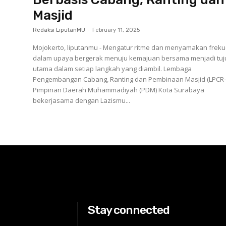
Masjid
Redaksi LiputanMU
-
February 11, 2025
Mojokerto, liputanmu - Mengatur ritme dan menyamakan freku
dalam upaya bergerak menuju kemajuan bersama menjadi tu
utama dalam setiap langkah yang diambil. Lembaga
Pengembangan Cabang, Ranting dan Pembinaan Masjid (LPCR
Pimpinan Daerah Muhammadiyah (PDM) Kota Surabaya
bekerjasama dengan Lazismu...
Stay connected