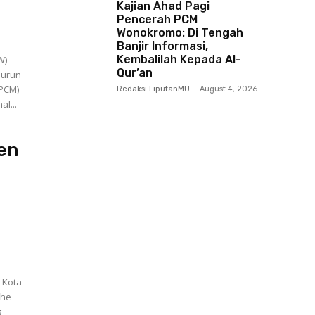
Kajian Ahad Pagi
Pencerah PCM
Wonokromo: Di Tengah
Banjir Informasi,
Kembalilah Kepada Al-
W)
Qur’an
Turun
(PCM)
Redaksi LiputanMU
-
August 4, 2026
l...
en
 Kota
The
g