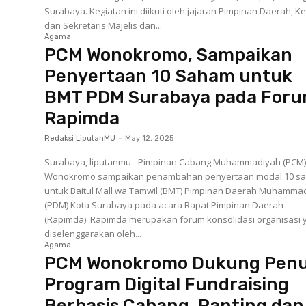
Surabaya. Kegiatan ini diikuti oleh jajaran Pimpinan Daerah, K
dan Sekretaris Majelis dan...
Agama
PCM Wonokromo, Sampaikan
Penyertaan 10 Saham untuk
BMT PDM Surabaya pada For
Rapimda
Redaksi LiputanMU
-
May 12, 2025
Surabaya, liputanmu - Pimpinan Cabang Muhammadiyah (PCM
Wonokromo sampaikan penambahan penyertaan modal 10 s
untuk Baitul Mall wa Tamwil (BMT) Pimpinan Daerah Muhamma
(PDM) Kota Surabaya pada acara Rapat Pimpinan Daerah
(Rapimda). Rapimda merupakan forum konsolidasi organisasi yang
diselenggarakan oleh...
Agama
PCM Wonokromo Dukung Pen
Program Digital Fundraising
Berbasis Cabang, Ranting dan