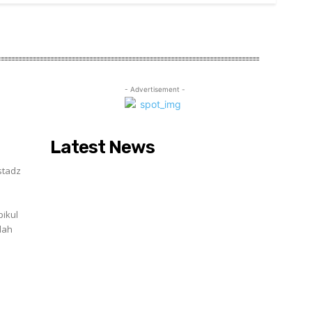
- Advertisement -
Latest News
pikul
lah