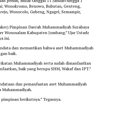
lan penuh, mulai tanggal 11 Januari hingga 1
kni; Wonokromo, Benowo, Bubutan, Genteng,
orejo, Wonocolo, Gubeng, Ngagel, Semampir,
 (Raker) Pimpinan Daerah Muhammadiyah Surabaya
er Wonosalam Kabupaten Jombang.” Ujar Ustadz
a ini.
n mendata dan memastikan bahwa aset Muhammadiyah
gan baik.
yarikatan Muhammadiyah serta sudah dimanfaatkan
anfaatkan, baik yang berupa SHM, Wakaf dan IPT.”
pendataan dan pemanfaatan aset Muhammadiyah
ada Muhammadiyah.
 pimpinan berikutnya.” Tegasnya.