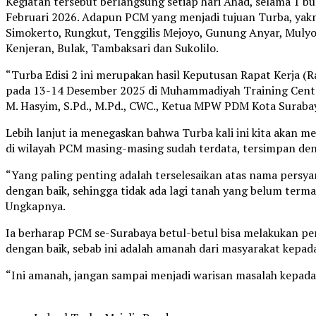
Kegiatan tersebut berlangsung setiap hari Ahad, selama 1 bu
Februari 2026. Adapun PCM yang menjadi tujuan Turba, ya
Simokerto, Rungkut, Tenggilis Mejoyo, Gunung Anyar, Muly
Kenjeran, Bulak, Tambaksari dan Sukolilo.
“Turba Edisi 2 ini merupakan hasil Keputusan Rapat Kerja
pada 13-14 Desember 2025 di Muhammadiyah Training Cent
M. Hasyim, S.Pd., M.Pd., CWC., Ketua MPW PDM Kota Surabay
Lebih lanjut ia menegaskan bahwa Turba kali ini kita aka
di wilayah PCM masing-masing sudah terdata, tersimpan den
“Yang paling penting adalah terselesaikan atas nama pers
dengan baik, sehingga tidak ada lagi tanah yang belum term
Ungkapnya.
Ia berharap PCM se-Surabaya betul-betul bisa melakukan 
dengan baik, sebab ini adalah amanah dari masyarakat kep
“Ini amanah, jangan sampai menjadi warisan masalah kepada