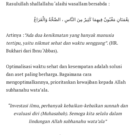
Rasulullah shallallahu ‘alaihi wasallam bersabda :
نِعْمَتَانِ مَغْبُونٌ فِيهِمَا كَثِيرٌ مِنَ النَّاسِ ، الصِّحَّةُ وَالْفَرَاغُ
Artinya :
”Ada dua kenikmatan yang banyak manusia
tertipu, yaitu nikmat sehat dan waktu senggang”
. (HR.
Bukhari dari Ibnu ‘Abbas).
Optimalisasi waktu sehat dan kesempatan adalah solusi
dan aset paling berharga. Bagaimana cara
mengoptimalkannya, prioritaskan kewajiban kepada Allah
subhanahu wata’ala.
“Investasi ilmu, perbanyak kebaikan-kebaikan sunnah dan
evaluasi diri (Muhasabah). Semoga kita selalu dalam
lindungan Allah subhanahu wata’ala”