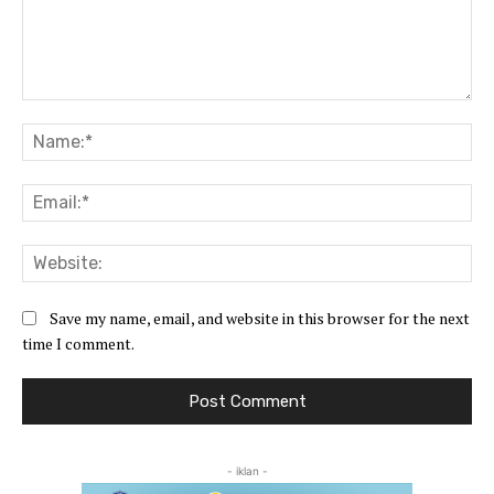
Comment:
Na
Ema
Web
Save my name, email, and website in this browser for the next
time I comment.
- iklan -