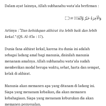
Dalam ayat lainnya, Allah subhanahu wata’ala berfirman :
وَالْاٰخِرَةُ خَيْرٌ وَّاَبْقٰىۗ ۝١٧
Artinya :
“Dan kehidupan akhirat itu lebih baik dan lebih
kekal.”
(QS. Al-A’la : 17).
Dunia fana akhirat kekal, karena itu dunia ini adalah
sebagai ladang amal bagi manusia, disinilah manusia
menanam amalnya. Allah subhanahu wata’ala sudah
memberikan modal berupa waktu, sehat, harta dan sempat,
kelak di akhirat.
Manusia akan memanen apa yang ditanam di ladang ini.
Siapa yang menanam kebaikan, dia akan memanen
kebahagiaan. Siapa yang menanam keburukan dia akan
memanen penyesalan.