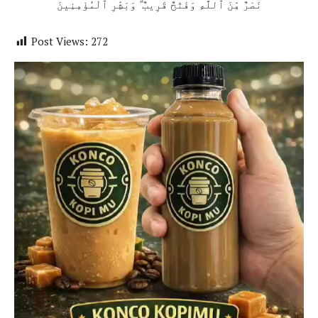
نَصْرٌ مِّنَ ٱللَّهِ وَفَتْحٌ قَرِيبٌ ۗ وَبَشِّرِ ٱلْمُؤْمِنِينَ
Post Views:
272