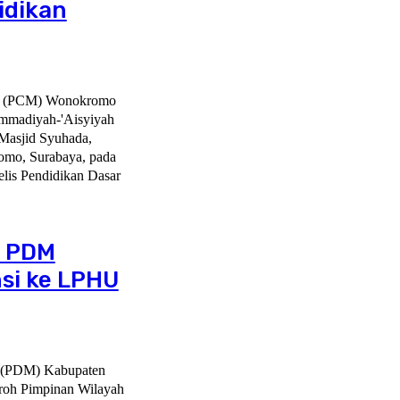
idikan
ah (PCM) Wonokromo
mmadiyah-'Aisyiyah
asjid Syuhada,
mo, Surabaya, pada
, PDM
si ke LPHU
h (PDM) Kabupaten
roh Pimpinan Wilayah