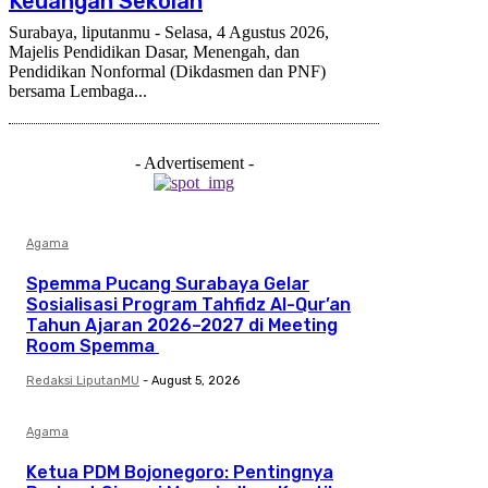
Keuangan Sekolah
Surabaya, liputanmu - Selasa, 4 Agustus 2026,
Majelis Pendidikan Dasar, Menengah, dan
Pendidikan Nonformal (Dikdasmen dan PNF)
bersama Lembaga...
- Advertisement -
Agama
Spemma Pucang Surabaya Gelar
Sosialisasi Program Tahfidz Al-Qur’an
Tahun Ajaran 2026–2027 di Meeting
Room Spemma
Redaksi LiputanMU
-
August 5, 2026
Agama
Ketua PDM Bojonegoro: Pentingnya