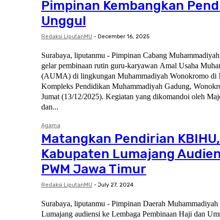
Pimpinan Kembangkan Pend
Unggul
Redaksi LiputanMU
-
December 16, 2025
Surabaya, liputanmu - Pimpinan Cabang Muhammadiy
gelar pembinaan rutin guru-karyawan Amal Usaha Muha
(AUMA) di lingkungan Muhammadiyah Wonokromo di M
Kompleks Pendidikan Muhammadiyah Gadung, Wonokro
Jumat (13/12/2025). Kegiatan yang dikomandoi oleh Majelis Pendidikan Dasar
dan...
Agama
Matangkan Pendirian KBIHU
Kabupaten Lumajang Audien
PWM Jawa Timur
Redaksi LiputanMU
-
July 27, 2024
Surabaya, liputanmu - Pimpinan Daerah Muhammadiya
Lumajang audiensi ke Lembaga Pembinaan Haji dan Um