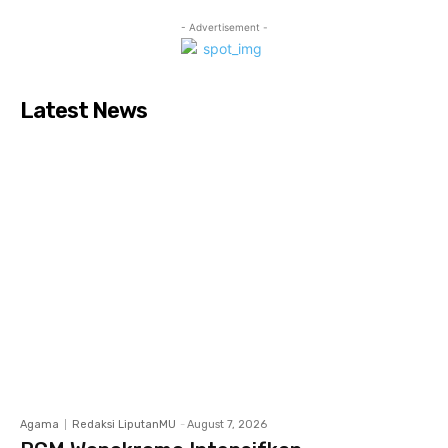
- Advertisement -
Latest News
Agama
Redaksi LiputanMU
-
August 7, 2026