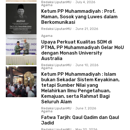
Redaksi LiputanMU
-
July 4, 2026
Agama
Ketum PP Muhammadiyah : Prof.
Maman, Sosok yang Luwes dalam
Berkomunikasi
Redaksi LiputanMU
-
June 21, 2026
Agama
Upaya Perkuat Kualitas SDM di
PTMA, PP Muhammadiyah Gelar MoU
dengan Monash University
Australia
Redaksi LiputanMU
-
June 10, 2026
Agama
Ketum PP Muhammadiyah : Islam
bukan Sekadar Sistem Keyakinan,
tetapi Sumber Nilai yang
Melahirkan Ilmu Pengetahuan,
Kemajuan, serta Rahmat Bagi
Seluruh Alam
Redaksi LiputanMU
-
June 7, 2026
Agama
Fatwa Tarjih: Qaul Qadim dan Qaul
Jadid
Redaksi LiputanMU
-
May 20, 2026