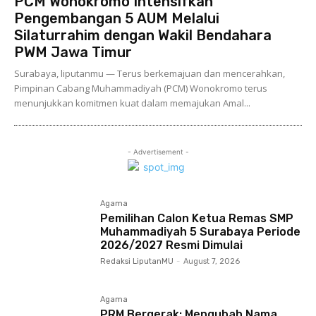
PCM Wonokromo Intensifkan
Pengembangan 5 AUM Melalui
Silaturrahim dengan Wakil Bendahara
PWM Jawa Timur
Surabaya, liputanmu — Terus berkemajuan dan mencerahkan,
Pimpinan Cabang Muhammadiyah (PCM) Wonokromo terus
menunjukkan komitmen kuat dalam memajukan Amal...
- Advertisement -
Agama
Pemilihan Calon Ketua Remas SMP
Muhammadiyah 5 Surabaya Periode
2026/2027 Resmi Dimulai
Redaksi LiputanMU
-
August 7, 2026
Agama
PRM Bergerak: Mengubah Nama,