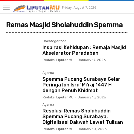
Friday, August 7, 2026
Remas Masjid Sholahuddin Spemma
Uncategorized
Inspirasi Kehidupan : Remaja Masjid
Akselerator Peradaban
Redaksi LiputanMU
-
January 17, 2026
Agama
Spemma Pucang Surabaya Gelar
Peringatan Isra’ Mi’raj 1447 H
dengan Penuh Khidmat
Redaksi LiputanMU
-
January 15, 2026
Agama
Resolusi Remas Sholahuddin
Spemma Pucang Surabaya,
Digitalisasi Dakwah Lewat Tulisan
Redaksi LiputanMU
-
January 10, 2026