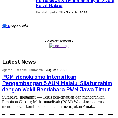
Purnasiswa SD Muhammadiyah 7 yang
Sarat Makna
Redaksi LiputanMU
-
June 24, 2025
1
2
3
4
Page 2 of 4
- Advertisement -
Latest News
Agama
Redaksi LiputanMU
-
August 7, 2026
PCM Wonokromo Intensifkan
Pengembangan 5 AUM Melalui Silaturrahim
dengan Wakil Bendahara PWM Jawa Timur
Surabaya, liputanmu — Terus berkemajuan dan mencerahkan,
Pimpinan Cabang Muhammadiyah (PCM) Wonokromo terus
menunjukkan komitmen kuat dalam memajukan Amal...