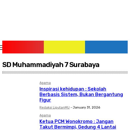
Friday, August 7, 2026
SD Muhammadiyah 7 Surabaya
Agama
Inspirasi kehidupan : Sekolah
Berbasis Sistem, Bukan Bergantung
Figur
Redaksi LiputanMU
-
January 31, 2026
Agama
Ketua PCM Wonokromo : Jangan
Takut Bermimpi, Gedung 4 Lantai