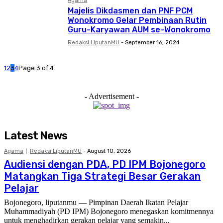
Agama
Majelis Dikdasmen dan PNF PCM
Wonokromo Gelar Pembinaan Rutin
Guru-Karyawan AUM se-Wonokromo
Redaksi LiputanMU
-
September 16, 2024
1
2
3
4
Page 3 of 4
- Advertisement -
Latest News
Agama
Redaksi LiputanMU
-
August 10, 2026
Audiensi dengan PDA, PD IPM Bojonegoro
Matangkan Tiga Strategi Besar Gerakan
Pelajar
Bojonegoro, liputanmu — Pimpinan Daerah Ikatan Pelajar
Muhammadiyah (PD IPM) Bojonegoro menegaskan komitmennya
untuk menghadirkan gerakan pelajar yang semakin...