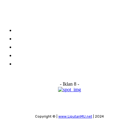
Links
Stay connected
Home
About Us
Advertise With Us
Submit a News Tip
Contact
- Iklan 8 -
Copyright © |
www.LiputanMU.net
| 2024