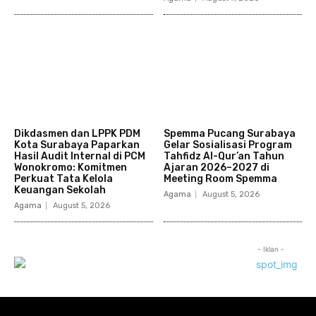
Dikdasmen dan LPPK PDM
Spemma Pucang Surabaya
Kota Surabaya Paparkan
Gelar Sosialisasi Program
Hasil Audit Internal di PCM
Tahfidz Al-Qur’an Tahun
Wonokromo: Komitmen
Ajaran 2026–2027 di
Perkuat Tata Kelola
Meeting Room Spemma
Keuangan Sekolah
Agama
August 5, 2026
Agama
August 5, 2026
- Iklan -