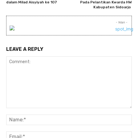
dalam Milad Aisyiyah ke 107
Pada Pelantikan Kwarda HW
Kabupaten Sidoarjo
- Iklan -
LEAVE A REPLY
Comment:
Na
Ema