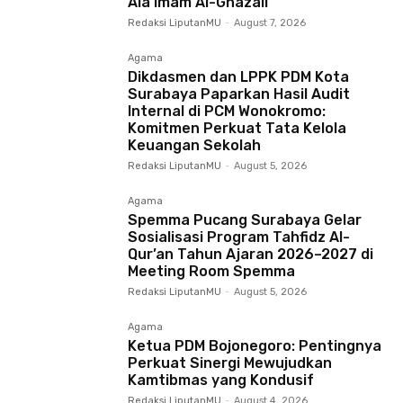
Ala Imam Al-Ghazali
Redaksi LiputanMU
-
August 7, 2026
Agama
Dikdasmen dan LPPK PDM Kota
Surabaya Paparkan Hasil Audit
Internal di PCM Wonokromo:
Komitmen Perkuat Tata Kelola
Keuangan Sekolah
Redaksi LiputanMU
-
August 5, 2026
Agama
Spemma Pucang Surabaya Gelar
Sosialisasi Program Tahfidz Al-
Qur’an Tahun Ajaran 2026–2027 di
Meeting Room Spemma
Redaksi LiputanMU
-
August 5, 2026
Agama
Ketua PDM Bojonegoro: Pentingnya
Perkuat Sinergi Mewujudkan
Kamtibmas yang Kondusif
Redaksi LiputanMU
-
August 4, 2026