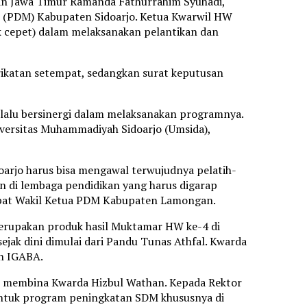
han Jawa Timur Ramanda Fathurrahim Syuhadi,
 (PDM) Kabupaten Sidoarjo. Ketua Kwarwil HW
k cepet) dalam melaksanakan pelantikan dan
ikatan setempat, sedangkan surat keputusan
lalu bersinergi dalam melaksanakan programnya.
versitas Muhammadiyah Sidoarjo (Umsida),
arjo harus bisa mengawal terwujudnya pelatih-
n di lembaga pendidikan yang harus digarap
jabat Wakil Ketua PDM Kabupaten Lamongan.
erupakan produk hasil Muktamar HW ke-4 di
jak dini dimulai dari Pandu Tunas Athfal. Kwarda
an IGABA.
 membina Kwarda Hizbul Wathan. Kepada Rektor
untuk program peningkatan SDM khususnya di