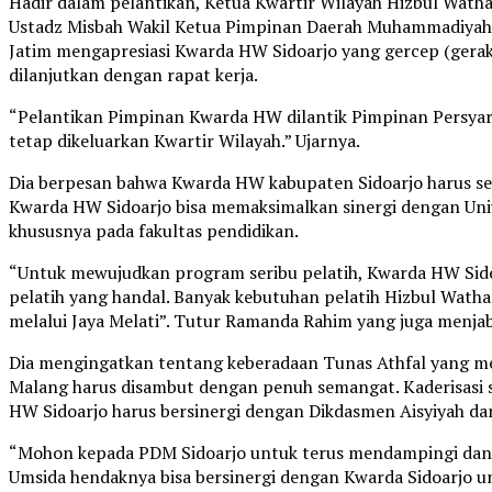
Hadir dalam pelantikan, Ketua Kwartir Wilayah Hizbul Wat
Ustadz Misbah Wakil Ketua Pimpinan Daerah Muhammadiyah
Jatim mengapresiasi Kwarda HW Sidoarjo yang gercep (gera
dilanjutkan dengan rapat kerja.
“Pelantikan Pimpinan Kwarda HW dilantik Pimpinan Persyar
tetap dikeluarkan Kwartir Wilayah.” Ujarnya.
Dia berpesan bahwa Kwarda HW kabupaten Sidoarjo harus se
Kwarda HW Sidoarjo bisa memaksimalkan sinergi dengan Uni
khususnya pada fakultas pendidikan.
“Untuk mewujudkan program seribu pelatih, Kwarda HW Sido
pelatih yang handal. Banyak kebutuhan pelatih Hizbul Watha
melalui Jaya Melati”. Tutur Ramanda Rahim yang juga men
Dia mengingatkan tentang keberadaan Tunas Athfal yang m
Malang harus disambut dengan penuh semangat. Kaderisasi se
HW Sidoarjo harus bersinergi dengan Dikdasmen Aisyiyah d
“Mohon kepada PDM Sidoarjo untuk terus mendampingi dan
Umsida hendaknya bisa bersinergi dengan Kwarda Sidoarjo 