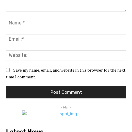
Comment:
Na
Ema
Web
Save my name, email, and website in this browser for the next
time I comment.
- iklan -
Latest News