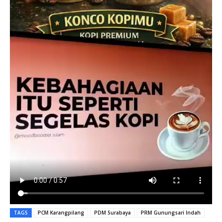
TAGS
PCM Karangpilang
PDM Surabaya
PRM Gunungsari Indah