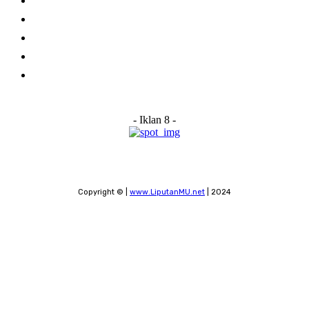
Home
About Us
Advertise With Us
Submit a News Tip
Contact
- Iklan 8 -
Copyright © |
www.LiputanMU.net
| 2024