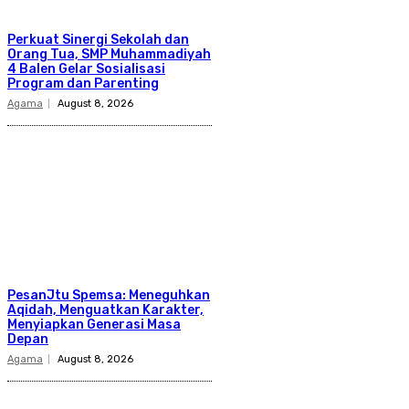
Perkuat Sinergi Sekolah dan
Orang Tua, SMP Muhammadiyah
4 Balen Gelar Sosialisasi
Program dan Parenting
Agama
August 8, 2026
PesanJtu Spemsa: Meneguhkan
Aqidah, Menguatkan Karakter,
Menyiapkan Generasi Masa
Depan
Agama
August 8, 2026