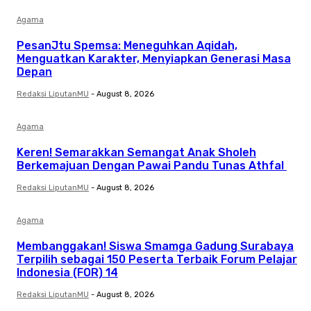
Agama
PesanJtu Spemsa: Meneguhkan Aqidah,
Menguatkan Karakter, Menyiapkan Generasi Masa
Depan
Redaksi LiputanMU
-
August 8, 2026
Agama
Keren! Semarakkan Semangat Anak Sholeh
Berkemajuan Dengan Pawai Pandu Tunas Athfal
Redaksi LiputanMU
-
August 8, 2026
Agama
Membanggakan! Siswa Smamga Gadung Surabaya
Terpilih sebagai 150 Peserta Terbaik Forum Pelajar
Indonesia (FOR) 14
Redaksi LiputanMU
-
August 8, 2026