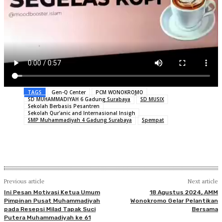
TAGS
Gen-Q Center
PCM WONOKROMO
SD MUHAMMADIYAH 6 Gadung Surabaya
SD MUSIX
Sekolah Berbasis Pesantren
Sekolah Qur'anic and Internasional Insigh
SMP Muhammadiyah 4 Gadung Surabaya
Spempat
Previous article
Next article
Ini Pesan Motivasi Ketua Umum
18 Agustus 2024, AMM
Pimpinan Pusat Muhammadiyah
Wonokromo Gelar Pelantikan
pada Resepsi Milad Tapak Suci
Bersama
Putera Muhammadiyah ke 61