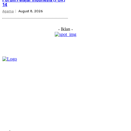
Forum Pelajar Indonesia (FOR)
14
Agama
August 8, 2026
- Iklan -
Category
Links
Stay connected