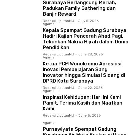
Surabaya Berlangsung Meriah,
Padukan Family Gathering dan
Banjir Reward
Redaksi LiputanMU
-
July 5, 2026
Agama
Kepala Spempat Gadung Surabaya
Hadiri Kajian Pencerah Ahad Pagi,
Tekankan Makna Hijrah dalam Dunia
Pendidikan
Redaksi LiputanMU
-
June 28, 2026
Agama
Ketua PCM Wonokromo Apresiasi
Inovasi Pembelajaran Sang
Inovator hingga Simulasi Sidang di
DPRD Kota Surabaya
Redaksi LiputanMU
-
June 22, 2026
Agama
Inspirasi Kehidupan: Hari Ini Kami
Pamit, Terima Kasih dan Maafkan
Kami
Redaksi LiputanMU
-
June 8, 2026
Agama
Purnawiyata Spempat Gadung
Surabaya: Air Mata Syukur di Ujung