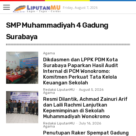
Friday, August 7, 2026
SMP Muhammadiyah 4 Gadung
Surabaya
Agama
Dikdasmen dan LPPK PDM Kota
Surabaya Paparkan Hasil Audit
Internal di PCM Wonokromo:
Komitmen Perkuat Tata Kelola
Keuangan Sekolah
Redaksi LiputanMU
-
August 5, 2026
Agama
Resmi Dilantik, Achmad Zainuri Arif
dan Laili Rachmi Lanjutkan
Kepemimpinan di Sekolah
Muhammadiyah Wonokromo
Redaksi LiputanMU
-
July 16, 2026
Agama
Penutupan Raker Spempat Gadung