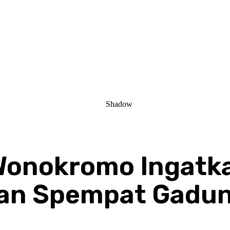
Wonokromo Ingatk
wan Spempat Gadu