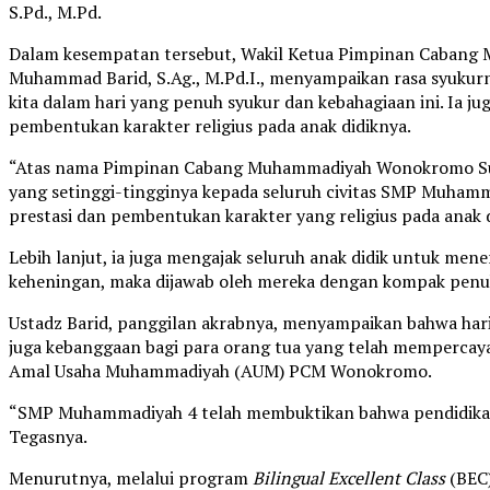
S.Pd., M.Pd.
Dalam kesempatan tersebut, Wakil Ketua Pimpinan Caban
Muhammad Barid, S.Ag., M.Pd.I., menyampaikan rasa syuku
kita dalam hari yang penuh syukur dan kebahagiaan ini. Ia j
pembentukan karakter religius pada anak didiknya.
“Atas nama Pimpinan Cabang Muhammadiyah Wonokromo Sur
yang setinggi-tingginya kepada seluruh civitas SMP Muham
prestasi dan pembentukan karakter yang religius pada anak d
Lebih lanjut, ia juga mengajak seluruh anak didik untuk m
keheningan, maka dijawab oleh mereka dengan kompak pen
Ustadz Barid, panggilan akrabnya, menyampaikan bahwa hari 
juga kebanggaan bagi para orang tua yang telah mempercay
Amal Usaha Muhammadiyah (AUM) PCM Wonokromo.
“SMP Muhammadiyah 4 telah membuktikan bahwa pendidikan b
Tegasnya.
Menurutnya, melalui program
Bilingual Excellent Class
(BEC)