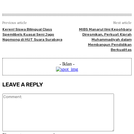
Previous article
Next article
Keren! Siswa Bilingual Class
MIBS Manarul Ilmi Kepohbaru
Spemlibels Kuasai Seni Jago
Diresmikan, Perkuat Kiprah
Ngomong di HUT Suara Surabaya
Muhammadiyah dalam
Membangun Pendidikan
Berkualitas
- Iklan -
LEAVE A REPLY
Comment: