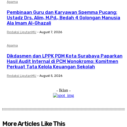
Agama
Pembinaan Guru dan Karyawan Spemma Pucang:
Ustadz Drs. Alim, M.Pd., Bedah 4 Golongan Manusia
Ala Imam Al-Ghazali
Redaksi LiputanMU
-
August 7, 2026
Agama
Dikdasmen dan LPPK PDM Kota Surabaya Paparkan
Hasil Audit Internal di PCM Wonokromo: Komitmen
Perkuat Tata Kelola Keuangan Sekolah
Redaksi LiputanMU
-
August 5, 2026
- Iklan -
More Articles Like This