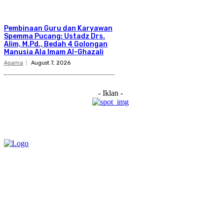
Pembinaan Guru dan Karyawan
Spemma Pucang: Ustadz Drs.
Alim, M.Pd., Bedah 4 Golongan
Manusia Ala Imam Al-Ghazali
Agama
August 7, 2026
- Iklan -
Category