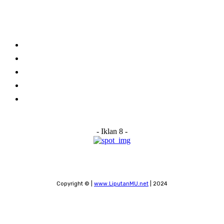
Links
Stay connected
Home
About Us
Advertise With Us
Submit a News Tip
Contact
- Iklan 8 -
Copyright © |
www.LiputanMU.net
| 2024